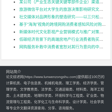
某公司（产业生态关键关键零部件企业）渠道能力建设的路径与策略研究文献综述
旅游微信平台对大学生的旅游决策影响研究文献综述
社交媒体对品牌形象的塑造研究——以三只松鼠品牌塑造为例文献综述
基于“海淘”视角的跨境网购消费者感知风险对购买意愿的影响文献综述
新媒体时代文化影视产业营销模式与推广对策研究：以漫威电影为例文献综述
低碳经济背景下的高端房地产行业消费者购买行为影响研究文献综述
网购服务补救中消费者宽恕对其行为意向的中介作用研究文献综述
网站简介
论文综述网(https://www.lunwenzongshu.com)提供超过100万的
计算机类、电子信息类、机械机电类、理工学类、经济学类、管
理学类、文学教育类、法学类、交通运输类、材料类、海洋工程
类、土木建筑类、地理科学类、环境科学与工程类、矿业类、物
流管理与工程类、化学化工与生命科学类、设计学类、社会学类
等专业外文翻译资源查询、分享、咨询服务。