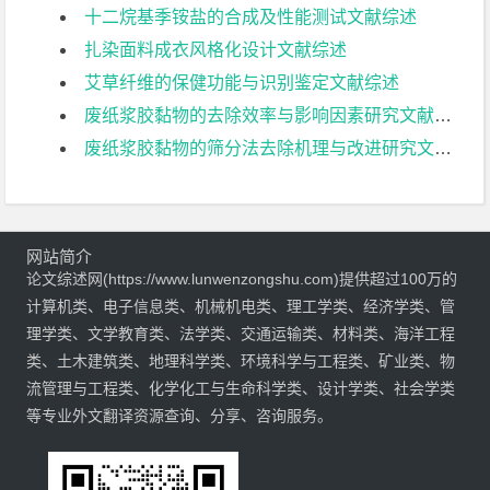
十二烷基季铵盐的合成及性能测试文献综述
扎染面料成衣风格化设计文献综述
艾草纤维的保健功能与识别鉴定文献综述
废纸浆胶黏物的去除效率与影响因素研究文献综述
废纸浆胶黏物的筛分法去除机理与改进研究文献综述
网站简介
论文综述网(https://www.lunwenzongshu.com)提供超过100万的
计算机类、电子信息类、机械机电类、理工学类、经济学类、管
理学类、文学教育类、法学类、交通运输类、材料类、海洋工程
类、土木建筑类、地理科学类、环境科学与工程类、矿业类、物
流管理与工程类、化学化工与生命科学类、设计学类、社会学类
等专业外文翻译资源查询、分享、咨询服务。