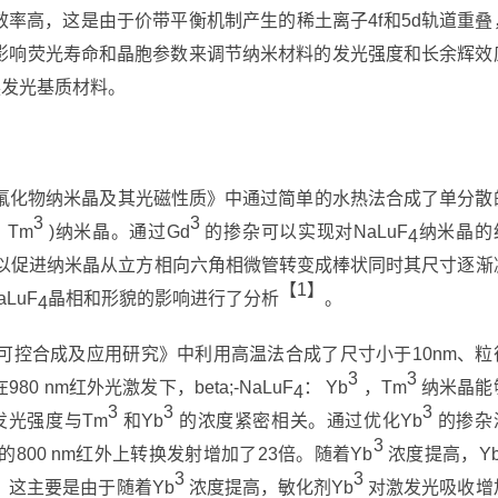
效率高，这是由于价带平衡机制产生的稀土离子4f和5d轨道重叠
影响荧光寿命和晶胞参数来调节纳米材料的发光强度和长余辉效
换发光基质材料。
氟化物纳米晶及其光磁性质》中通过简单的水热法合成了单分散
3
3
，Tm
)纳米晶。通过Gd
的掺杂可以实现对NaLuF
纳米晶的
4
以促进纳米晶从立方相向六角相微管转变成棒状同时其尺寸逐渐
【1】
LuF
晶相和形貌的影响进行了分析
。
4
可控合成及应用研究》中利用高温法合成了尺寸小于10nm、粒
3
3
80 nm红外光激发下，beta;-NaLuF
： Yb
，Tm
纳米晶能
4
3
3
3
发光强度与Tm
和Yb
的浓度紧密相关。通过优化Yb
的掺杂
3
的800 nm红外上转换发射增加了23倍。随着Yb
浓度提高，Y
3
3
这主要是由于随着Yb
浓度提高，敏化剂Yb
对激发光吸收增