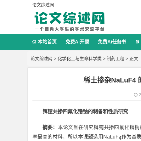
论文综述网
本站首页
免费Ai开题
免费Ai任务书


论文综述网
>
化学化工与生命科学类
>
制药工程
> 正文
稀土掺杂NaLuF
2
铒镱共掺四氟化镥钠的制备和性质研究
摘要：
本论文旨在研究铒镱共掺四氟化镥钠的
率最高的材料，所以本课题选用NaLuF
作为基质
4