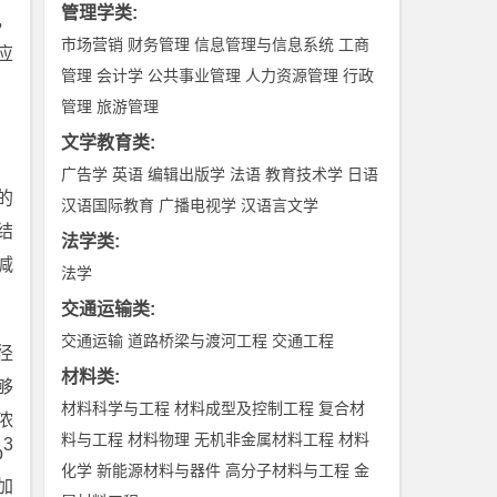
管理学类
:
，
市场营销
财务管理
信息管理与信息系统
工商
应
管理
会计学
公共事业管理
人力资源管理
行政
管理
旅游管理
文学教育类
:
广告学
英语
编辑出版学
法语
教育技术学
日语
的
汉语国际教育
广播电视学
汉语言文学
结
法学类
:
减
法学
交通运输类
:
交通运输
道路桥梁与渡河工程
交通工程
径
材料类
:
够
材料科学与工程
材料成型及控制工程
复合材
浓
料与工程
材料物理
无机非金属材料工程
材料
3
b
化学
新能源材料与器件
高分子材料与工程
金
加