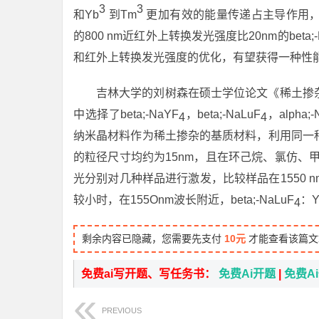
3
3
和Yb
到Tm
更加有效的能量传递占主导作用，从而
的800 nm近红外上转换发光强度比20nm的beta;-
和红外上转换发光强度的优化，有望获得一种性
吉林大学的刘树森在硕士学位论文《稀土掺
中选择了beta;-NaYF
，beta;-NaLuF
，alpha;-
4
4
纳米晶材料作为稀土掺杂的基质材料，利用同一
的粒径尺寸均约为15nm，且在环己烷、氯仿、甲
光分别对几种样品进行激发，比较样品在1550
较小时，在155Onm波长附近，beta;-NaLuF
：Y
4
剩余内容已隐藏，您需要先支付
10元
才能查看该篇文
免费ai写开题、写任务书：
免费Ai开题
|
免费A
PREVIOUS