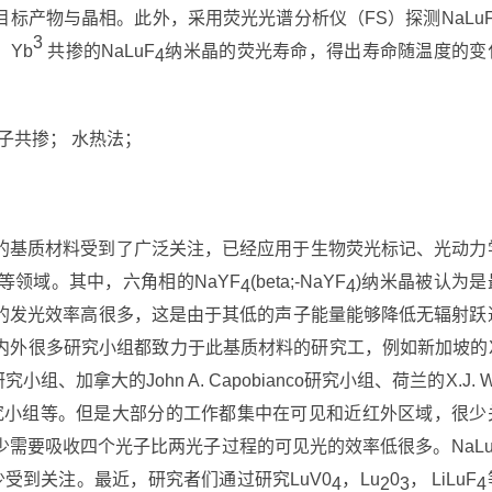
测目标产物与晶相。此外，采用荧光光谱分析仪（FS）探测NaLu
3
、Yb
共掺的NaLuF
纳米晶的荧光寿命，得出寿命随温度的变
4
离子共掺； 水热法；
的基质材料受到了广泛关注，已经应用于生物荧光标记、光动力
领域。其中，六角相的NaYF
(beta;-NaYF
)纳米晶被认为是
4
4
的发光效率高很多，这是由于其低的声子能量能够降低无辐射跃
内外很多研究小组都致力于此基质材料的研究工，例如新加坡的X
ad研究小组、加拿大的John A. Capobianco研究小组、荷兰的X.J. 
Z. Liu研究小组等。但是大部分的工作都集中在可见和近红外区域，很少
需要吸收四个光子比两光子过程的可见光的效率低很多。NaLu
受到关注。最近，研究者们通过研究LuV0
，Lu
0
， LiLuF
4
2
3
4