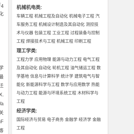
F
4
机械机电类
:
化
车辆工程
机械工程及自动化
机械电子工程
汽
车服务工程
机械设计制造及其自动化
测控技
术与仪器
包装工程
工业工程
过程装备与控制
工程
焊接技术与工程
机械工程
印刷工程
理工学类
:
工程力学
应用物理
能源与动力工程
电气工程
学
及其自动化
自动化
轮机工程
油气储运工程
数
学基地
信息与计算科学
统计学
建筑电气与智
最
能化
新能源科学与工程
数学与应用数学
热能
迁
与动力工程
能源与环境系统工程
木材科学与
.
工程
Wa
经济学类
:
关
国际经济与贸易
电子商务
金融学
经济学
金融
F
工程
等