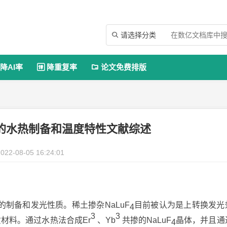
请选择分类

降AI率
降重复率
论文免费排版


4 的水热制备和温度特性文献综述
022-08-05 16:24:01
制备和发光性质。稀土掺杂NaLuF
目前被认为是上转换发光
4
3
3
材料。通过水热法合成Er
、Yb
共掺的NaLuF
晶体，并且通
4