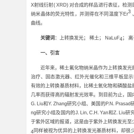
X射线衍射( XRD) 对合成的样品进行表征，检
3
纳米晶体的荧光特性，并测得在不同温度下Er
曲线。
关键词
：上转换发光； 稀土； NaLuF
； 
4
一、引言
近年来，稀土氟化物纳米晶作为上转换发光
治疗、固态激光器、红外光催化和三维平板显示等
有效的上转换基质材料，比稀土氧化物和磷酸盐
几率而获得高的辐射发光效率。到目前为止，国
G. Liu和Y. Zhang研究小组、美国的P.N. Pras
ng研究小组及国内的J. Lin, C.H. Yan和
于紫外区域的报道，这是由于紫外上转换发光至少
同样被视为优异的上转换发光基质材料，却很少
4