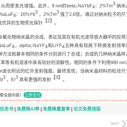
3
使发光增强。此外，9 nm的beta;-NaYbF
：2%Tm
纳米
4
3
3
NaLuF
：20%Yb
，2%Tm
强了2.6倍。通过对纳米粒子的尺
4
【2】
能优异的生物荧光探针
。
杂氟化物纳米晶的合成、表征及其在有机光波导放大器中的应用
NaLuF
，alpha;-NaYF
和LiYF
五种具有较高下转换发射效率
4
4
4
种方法和基本相同的条件分别进行了合成；合成的几种纳米晶样
苯等有机溶液中具有较好的溶解性。相同的条件下利用980 nm
 nm波长附近的红外发射强度。最终发现，当纳米晶材料的粒径尺
3
3
【3】
b
，Er
具有更强的发射
。
章全部内容！
立即支付
i任务书
|
免费降AI率
|
免费降重复率
|
论文免费排版
NEXT