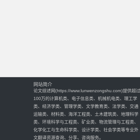
网站简介
论文综述网(https://www.lunwenzongshu.com)提供超
100万的计算机类、电子信息类、机械机电类、理工学
类、经济学类、管理学类、文学教育类、法学类、交通
运输类、材料类、海洋工程类、土木建筑类、地理科学
类、环境科学与工程类、矿业类、物流管理与工程类、
化学化工与生命科学类、设计学类、社会学类等专业外
文翻译资源查询、分享、咨询服务。