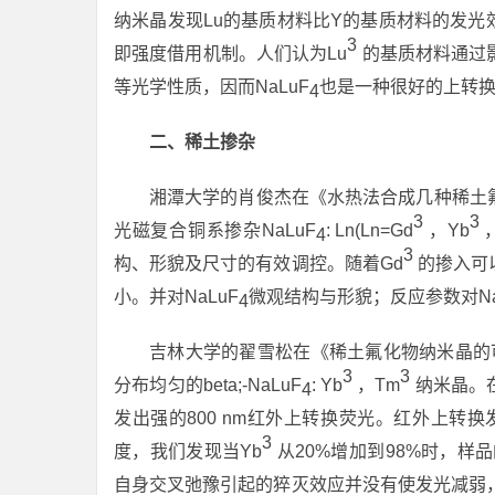
纳米晶发现Lu的基质材料比Y的基质材料的发光
3
即强度借用机制。人们认为Lu
的基质材料通过
等光学性质，因而NaLuF
也是一种很好的上转
4
二、稀土掺杂
湘潭大学的肖俊杰在《水热法合成几种稀土
3
3
光磁复合铜系掺杂NaLuF
: Ln(Ln=Gd
，Yb
4
3
构、形貌及尺寸的有效调控。随着Gd
的掺入可
小。并对NaLuF
微观结构与形貌；反应参数对Na
4
吉林大学的翟雪松在《稀土氟化物纳米晶的
3
3
分布均匀的beta;-NaLuF
: Yb
，Tm
纳米晶。在9
4
发出强的800 nm红外上转换荧光。红外上转换
3
度，我们发现当Yb
从20%增加到98%时，样品
自身交叉弛豫引起的猝灭效应并没有使发光减弱，