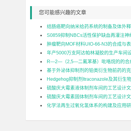
您可能感兴趣的文章
结肠癌靶向纳米给药系统的制备及体外释
S0859抑制NBCs活性保护缺血再灌
肿瘤靶向MOF材料UIO-66-N3的合成
年产5000万支阿达帕林凝胶的生产车间
R—2—（2,5—二氟苯基）吡咯烷的的
基于外泌体抑制剂的铂类衍生物前药的克
Hedgehog抑制剂Itraconazole及
硫酸庆大霉素液体制剂车间的工艺设计文
硫酸庆大霉素固体制剂车间的工艺设计文
化学法再生过氧化氢体系的构建及应用研