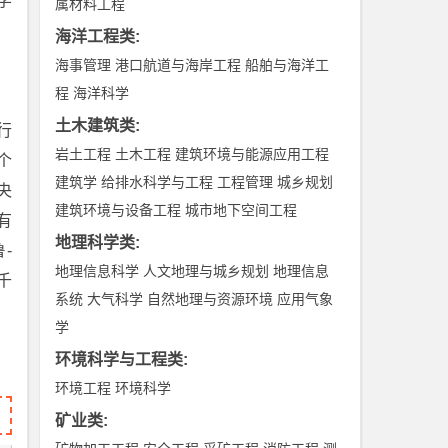
学
属材料工程
海洋工程类
:
海事管理
港口航道与海岸工程
船舶与海洋工
程
海洋科学
土木建筑类
:
行
岩土工程
土木工程
建筑环境与能源应用工程
个
建筑学
给排水科学与工程
工程管理
城乡规划
央
建筑环境与设备工程
城市地下空间工程
有
地理科学类
:
-
地理信息科学
人文地理与城乡规划
地理信息
千
系统
大气科学
自然地理与资源环境
应用气象
学
环境科学与工程类
:
环境工程
环境科学
矿业类
: