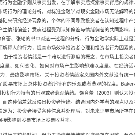
而行为金融学则从事实出发，在了解事实后探索事实背后的规律
市场行为的理论分析，对标准金融学对现实金融市场无法解释的
基础来研究经济现象的，个体的不同导致投资者在认知过程中产
产生情绪偏差；意志过程受到认知偏差与情绪偏差的共同影响，
者饶育蕾、张轮的书中对这一过程的分析。行为金融学实际上就是
而解释人的行为，提高市场效率投资者心理和投资者行为因素的
iment）。由于投资者情绪是一个难以进行测度的概念，在市场上投资者
度量、如何变化、如何对市场产生影响却难以度量。在经济活
为，最终影响市场。关于投资者情绪定义国内外文献没有统一
绪反映了股票市场上总体投资者所持有的乐观或者悲观的程度。Baker
资者对投机行为持有的乐观或者悲观情绪。饶育蕾（2003）则认为投
，而这种偏差就反映出投资者情绪。结合国内外学者的观点以及
设定为：投资者接受各种信息并处理后，对未来证券市场所存在
间接影响到股票市场上股票收益率。