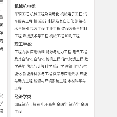
重
机械机电类
:
，
车辆工程
机械工程及自动化
机械电子工程
汽
量
车服务工程
机械设计制造及其自动化
测控技
者
术与仪器
包装工程
工业工程
过程装备与控制
存
工程
焊接技术与工程
机械工程
印刷工程
的
理工学类
:
研
工程力学
应用物理
能源与动力工程
电气工程
及其自动化
自动化
轮机工程
油气储运工程
数
学基地
信息与计算科学
统计学
建筑电气与智
能化
新能源科学与工程
数学与应用数学
热能
与动力工程
能源与环境系统工程
木材科学与
工程
兴
经济学类
:
学
国际经济与贸易
电子商务
金融学
经济学
金融
探
工程