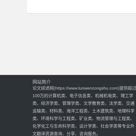
网站简介
论文综述网(https://www.lunwenzongshu.com)提供超
100万的计算机类、电子信息类、机械机电类、理工学
类、经济学类、管理学类、文学教育类、法学类、交通
运输类、材料类、海洋工程类、土木建筑类、地理科学
类、环境科学与工程类、矿业类、物流管理与工程类、
化学化工与生命科学类、设计学类、社会学类等专业外
文翻译资源查询、分享、咨询服务。