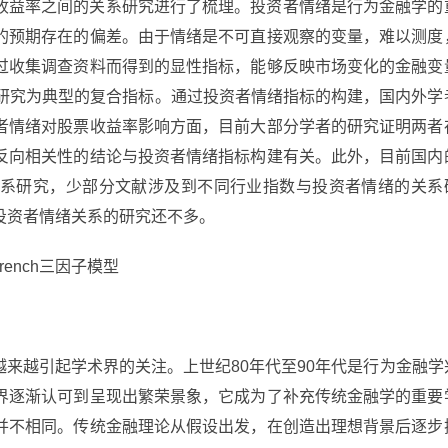
收益率之间的关系研究进行了梳理。投资者情绪是行为金融学的
的预期存在的偏差。由于情绪是不可直接观察的变量，难以测度
过收集调查资料而得到的显性指标，能够反映市场变化的金融变
er的研究为典型的复合指标。通过投资者情绪指标的构建，国内外学
者情绪对股票收益率影响方面，目前大部分学者的研究证明两者
反向相关性的结论与投资者情绪指标构建有关。此外，目前国内
系研究，少部分文献涉及到不同行业指数与投资者情绪的关系
投资者情绪关系的研究还不多。
ench三因子模型
来越引起学术界的关注。上世纪80年代至90年代是行为金融学
界逐渐认可到呈现出繁荣景象，它成为了补充传统金融学的重要
并不相同。传统金融理论从假设出发，在创造出理想背景后逐步