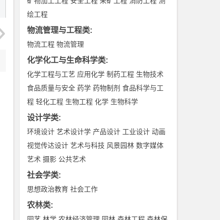
矿物加工工程
安全工程
采矿工程
消防工程
测
绘工程
物流管理与工程类
:
物流工程
物流管理
化学化工与生命科学类
:
化学工程与工艺
应用化学
制药工程
生物技术
食品质量与安全
药学
药物制剂
食品科学与工
程
轻化工程
生物工程
化学
生物科学
设计学类
:
环境设计
艺术设计学
产品设计
工业设计
动画
视觉传达设计
艺术与科技
风景园林
数字媒体
艺术
摄影
公共艺术
社会学类
:
思想政治教育
社会工作
农林类
:
园艺
林学
农林经济管理
园林
森林工程
森林保