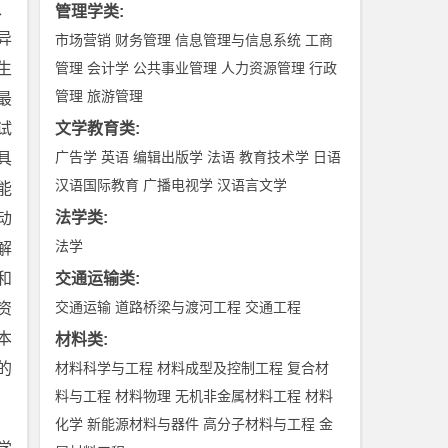
、
管理学类
:
异
市场营销
财务管理
信息管理与信息系统
工商
生
管理
会计学
公共事业管理
人力资源管理
行政
管理
旅游管理
最
试
文学教育类
:
广告学
英语
编辑出版学
法语
教育技术学
日语
具
汉语国际教育
广播电视学
汉语言文学
能
法学类
:
动
法学
解
和
交通运输类
:
交通运输
道路桥梁与渡河工程
交通工程
资
本
材料类
:
的
材料科学与工程
材料成型及控制工程
复合材
料与工程
材料物理
无机非金属材料工程
材料
化学
新能源材料与器件
高分子材料与工程
金