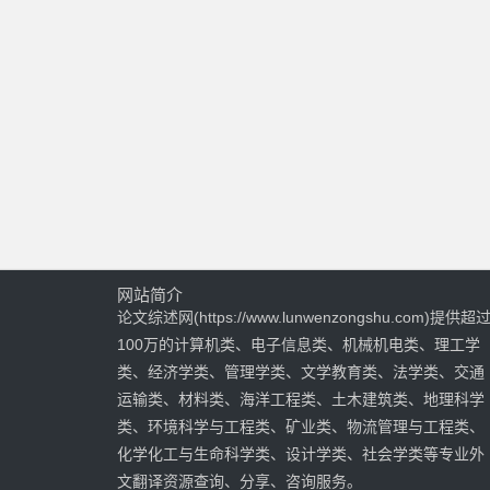
网站简介
论文综述网(https://www.lunwenzongshu.com)提供超
100万的计算机类、电子信息类、机械机电类、理工学
类、经济学类、管理学类、文学教育类、法学类、交通
运输类、材料类、海洋工程类、土木建筑类、地理科学
类、环境科学与工程类、矿业类、物流管理与工程类、
化学化工与生命科学类、设计学类、社会学类等专业外
文翻译资源查询、分享、咨询服务。