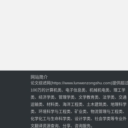
网站简介
论文综述网(https://www.lunwenzongshu.com)提供超
100万的计算机类、电子信息类、机械机电类、理工学
类、经济学类、管理学类、文学教育类、法学类、交通
运输类、材料类、海洋工程类、土木建筑类、地理科学
类、环境科学与工程类、矿业类、物流管理与工程类、
化学化工与生命科学类、设计学类、社会学类等专业外
文翻译资源查询、分享、咨询服务。