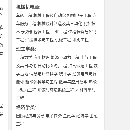
机械机电类
:
品
以
车辆工程
机械工程及自动化
机械电子工程
汽
车服务工程
机械设计制造及其自动化
测控技
软
术与仪器
包装工程
工业工程
过程装备与控制
的
工程
焊接技术与工程
机械工程
印刷工程
解
理工学类
:
本
工程力学
应用物理
能源与动力工程
电气工程
及其自动化
自动化
轮机工程
油气储运工程
数
学基地
信息与计算科学
统计学
建筑电气与智
能化
新能源科学与工程
数学与应用数学
热能
与动力工程
能源与环境系统工程
木材科学与
工程
品
经济学类
:
关
国际经济与贸易
电子商务
金融学
经济学
金融
工程