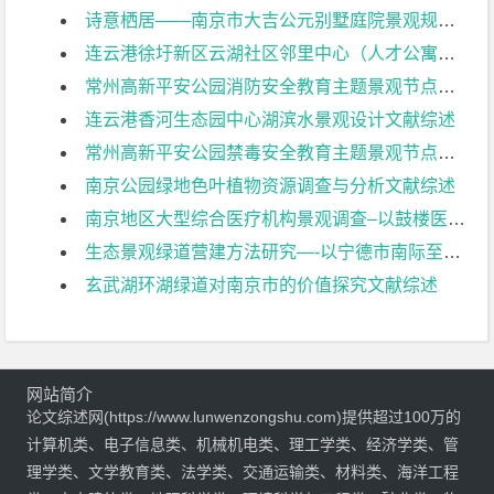
诗意栖居——南京市大吉公元别墅庭院景观规划设计文献综述
连云港徐圩新区云湖社区邻里中心（人才公寓二期）海绵城市与雨水景观设计——分区B文献综述
常州高新平安公园消防安全教育主题景观节点设计文献综述
连云港香河生态园中心湖滨水景观设计文献综述
常州高新平安公园禁毒安全教育主题景观节点设计文献综述
南京公园绿地色叶植物资源调查与分析文献综述
南京地区大型综合医疗机构景观调查–以鼓楼医院为例文献综述
生态景观绿道营建方法研究—-以宁德市南际至焦北段绿道为例文献综述
玄武湖环湖绿道对南京市的价值探究文献综述
网站简介
论文综述网(https://www.lunwenzongshu.com)提供超过100万的
计算机类、电子信息类、机械机电类、理工学类、经济学类、管
理学类、文学教育类、法学类、交通运输类、材料类、海洋工程