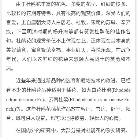
由于杜鹃花丰富的花色、多变的花型、纤细的枝条、
比较长的花期等特色，具有很高的观赏价值，深受人们的
喜爱，上自唐朝大诗人白居易、杜牧，宋朝的苏轼、辛弃
疾，下至明清时期的杨升庵等都有赞赏杜鹃花的佳作名
句。杜鹃花的观赏价值不止体现在此，还体现在其本身的
美好蕴意，寓意繁荣幸福，事业红火，喜悦乐观；在战争
年代，人们以这鲜红的花朵来歌颂人民战士的英勇和不
屈。
近些年来通过新品种的选育和栽培技术的改进，已经
有不少的杜鹃花品种适用于插花，如大白花杜鹃(
Rhodode
ndron decorum Fr.)
、云南杜鹃(
Rhododendron yunnanense Fra
nch.)
等。这些杜鹃花插花作品放在客厅、书房、卧室、阳
台，既可供人观赏，也可以消除疲劳、轻松人的心情。
在国内外的研究中，大部分是对杜鹃花的杂交研究、