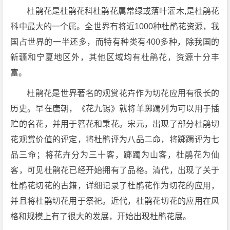
杜鹃花是杜鹃花科杜鹃花属常绿或落叶灌木,是杜鹃花
科中最大的一个属。全世界有将近1000种杜鹃花资源，我
国占世界的一半还多，而特有种类有400多种，除我国的
新疆和宁夏地区外，其他区域均有杜鹃花，资源十分丰
富。
杜鹃花是世界著名的观赏花卉作为切花应用有很长的
历史。早在唐朝，《花九锡》就将羊踯躅列为可以用于插
贮的名花，并用于簪花和秉花。宋元，出现了部分杜鹃切
花观赏价值的评定，将杜鹃评为八品二命，将踯躅评为七
品三命；将花卉分为三十客，踯躅为山客，杜鹃花为仙
客，可见杜鹃花已经开始拥有了品格。清代，出现了关于
杜鹃花切花的古籍，详细记录了杜鹃花作为切花的应用，
并且将杜鹃切花用于祭祀。近代，杜鹃花切花的应用在风
格和规模上有了很大的发展，开始出现杜鹃花展。