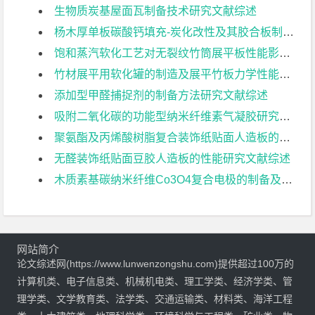
生物质炭基屋面瓦制备技术研究文献综述
杨木厚单板碳酸钙填充-炭化改性及其胶合板制备工艺文献综述
饱和蒸汽软化工艺对无裂纹竹筒展平板性能影响的研究文献综述
竹材展平用软化罐的制造及展平竹板力学性能研究文献综述
添加型甲醛捕捉剂的制备方法研究文献综述
吸附二氧化碳的功能型纳米纤维素气凝胶研究文献综述
聚氨酯及丙烯酸树脂复合装饰纸贴面人造板的工艺研究文献综述
无醛装饰纸贴面豆胶人造板的性能研究文献综述
木质素基碳纳米纤维Co3O4复合电极的制备及其电化学性能研究文献综述
网站简介
论文综述网(https://www.lunwenzongshu.com)提供超过100万的
计算机类、电子信息类、机械机电类、理工学类、经济学类、管
理学类、文学教育类、法学类、交通运输类、材料类、海洋工程