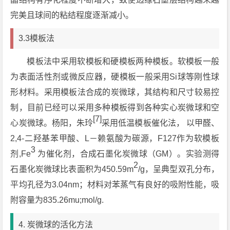
完美且球间的粘结程度逐渐减小。
3.3模板法
模板法中采用软模板和硬模板两种模板。软模板一般
为表面活性剂或微反应器，硬模板一般采用Si球等刚性球
形材料。采用模板法合成的炭微球，其结构和尺寸较易控
制，目前已经可以采用多种模板得到各种实心炭微球和空
[7]
心炭微球。杨阳，朱玲
采用低温模板催化法， 以甲醛、
2,4-二羟基苯甲酸、L－赖氨酸为碳源，F127作为软模板
3
剂,Fe
为催化剂，合成石墨化炭微球（GM）。实验测得
2
石墨化炭微球比表面积为450.59m
/g，呈典型双孔分布，
平均孔径为3.04nm；材料对苯蒸气有良好的吸附性能，吸
附容量为835.26mu;mol/g.
4. 炭微球的活化方法