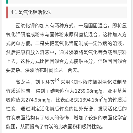
4.1 氢氧化钾活化法
氢氧化钾的加入有两种方式。一是固固混合，即将氢
氧化钾研磨成粉末与固体粉末原料直接混合，这种加入方
式简单方便。二是先把氢氧化钾配制成一定浓度的溶液，
然后把原料放入溶液中，通过浸渍将氢氧化钾负载到原料
上去，这种方式比固固混合方式接触充分，但较固固混合
要复杂、浸渍所花时间长达一两天。
[8]
高龙兰，刘玉环等
采用KOH-微波辐射活化法制备
竹质活性炭，得到了碘吸附值为1239.08mg/g，亚甲基蓝
2
吸附值为274.95mg/g，比表面积为1394.16m
/g的竹质活
性炭，通过测定活化前后竹炭的红外光谱，发现活化后的
竹炭表面结构有了较大的修饰，增加了较多的表面化学官
能团，从而提高了竹炭的比表面积和吸附性能。