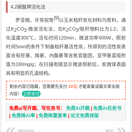
4.2碳酸钾活化法
[9]
罗亚楠，许宪祝等
以玉米秸秆炭化材料为原料，通
过K
CO
-微波活化法，在K
CO
/秸秆物料比为1:2，活
2
3
2
3
化温度300℃，活化时间120min，微波功率600W，照射
时间5min的条件下制备秸秆基活性炭，所得到的活性炭表
面含有羟基、羧基、內酯基等含氧官能团，亚甲基蓝吸附
值为180mg/g；在扫描电镜显示微波照射后，炭微球表面
具有明显的孔道结构。
剩余内容已隐藏，您需要先支付
10元
才能查看该篇文章全部
内容！
立即支付
免费ai写开题、写任务书：
免费Ai开题
|
免费Ai任务书
|
免费降AI率
|
免费降重复率
|
论文免费排版
PREVIOUS
NEXT