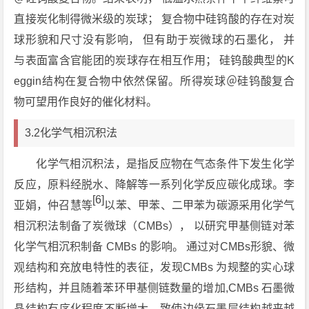
直接炭化制得微米级的炭球； 复合物中硅钨酸的存在对炭
球形貌和尺寸没有影响， 但有助于炭微球的石墨化， 并
与表面富含官能团的炭球存在相互作用； 硅钨酸典型的K
eggin结构在复合物中依然保留。所得炭球＠硅钨酸复合
物可望用作良好的催化材料。
3.2化学气相沉积法
化学气相沉积法，是指反应物在气态条件下发生化学
反应，原料经脱水、降解等一系列化学反应碳化成球。李
[6]
亚娟，仲召慧等
以苯、甲苯、二甲苯为碳源采用化学气
相沉积法制备了炭微球（CMBs）， 以研究甲基侧链对苯
化学气相沉积制备 CMBs 的影响。 通过对CMBs形貌、微
观结构和充放电特性的表征，发现CMBs 为规整的实心球
形结构，并且随着苯环甲基侧链数量的增加,CMBs 石墨微
晶结构有序化程度不断增大，致使边缘石墨层结构越来越