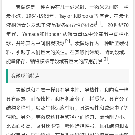
炭微球是一种直径在几十纳米到几十微米之间的一种
炭小球。1964-1965年，Taylor 和Brooks 等学者，在炭化
[1]
液相沥青时发现了液晶状各向异性的小球
。 20世纪70
年代，Yamada和Hondar 从沥青母体中分离出中间相小
[2]
球，并称其为中间相炭微球
。炭微球作为一种新型碳材
料，引起了人们巨大的关注。在其吸附领域、储氢领域、
[3]
能量储存、牺牲模板等领域有巨大的应用前景
。
炭微球的特点
炭微球和金属一样具有导电性、导热性，和陶瓷一样
具有耐热、耐腐蚀性，和有机高分子一样质轻，具有分子
结构多样性，以及生体适应性好，具滑动性和减速中子等
性能。另外，炭微球还其有粒径小而均匀、流动阻力小、
比表面积高、吸附速率快、吸附选择性强，且孔结构和表