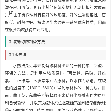
面化学易调控等特点，在有机污染物吸附领域有着巨大的
潜在应用价值，具有比其他传统炭材料无法比拟的发展前
[4]
景
由于炭微球具有良好的球形度、好的生物相容性、密
度低、耐热性好、抗腐蚀能力强等一系列优良性质，因而
在很多领域获得广泛应用。
3. 炭微球的制备方法
3.1水热法
水热法是近年来制备碳材料出现的一种简单、新型、
环保的方法，是利用生物质原料（葡萄糖、果糖、纤维
素、半纤维素、木质素等）为原料，以水作为溶剂，在较
低的温度下（180℃~360℃）得到碳材料的一种方法。目
[5]
前，曲江英，薛曲等
选择以玉米秸秆半纤维素作为原料
制备炭微球， 并以其为载体原位担载硅钨酸制备功能炭球
＠硅钨酸复合物。结果表明， 低温水热条件下半纤维素可