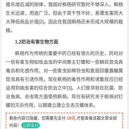
循先增后减的规律。我国对枫杨研究暂时不够深入。枫杨
生长迅速，用途广泛，但由于其干性不好，易遭虫害而大
大降低商品价值[2]。因此在我国枫杨还未形成大规模的栽
植。
1.2防治有害生物方面
枫杨作为传统的重要中药已经有很久的历史，同时对
一些有害生物如吸血虫的中间寄主钉螺和一些鳞目昆虫具
毒杀和化感作用，对一些害虫如棉铃虫和直翅目腹露蝗属
昆虫具有引诱作用。现在枫杨的毒性作用和诱集效应已经
运用到病虫害的综合防治之中[3]。人们很早就在抗菌、防
治鱼病、杀虫等方面使用枫杨。现在有研究关于枫杨对钉
螺的灭杀作用，以期建立建立生态灭螺体系。
剩余内容已隐藏，您需要先支付
10元
才能查看该篇文章全部
内容！
立即支付