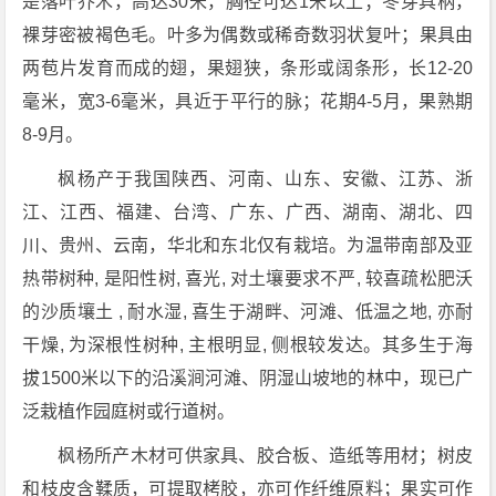
是落叶乔木，高达30米，胸径可达1米以上；冬芽具柄，
裸芽密被褐色毛。叶多为偶数或稀奇数羽状复叶；果具由
两苞片发育而成的翅，果翅狭，条形或阔条形，长12-20
毫米，宽3-6毫米，具近于平行的脉；花期4-5月，果熟期
8-9月。
枫杨产于我国陕西、河南、山东、安徽、江苏、浙
江、江西、福建、台湾、广东、广西、湖南、湖北、四
川、贵州、云南，华北和东北仅有栽培。为温带南部及亚
热带树种, 是阳性树, 喜光, 对土壤要求不严, 较喜疏松肥沃
的沙质壤土 , 耐水湿, 喜生于湖畔、河滩、低温之地, 亦耐
干燥, 为深根性树种, 主根明显, 侧根较发达。其多生于海
拔1500米以下的沿溪涧河滩、阴湿山坡地的林中，现已广
泛栽植作园庭树或行道树。
枫杨所产木材可供家具、胶合板、造纸等用材；树皮
和枝皮含鞣质，可提取栲胶，亦可作纤维原料；果实可作