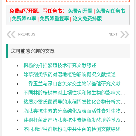
免费ai写开题、写任务书：
免费Ai开题
|
免费Ai任务书
|
免费降AI率
|
免费降重复率
|
论文免费排版
PREVIOUS
NEXT
您可能感兴趣的文章
枫杨的扦插繁殖技术研究文献综述
除草剂类农药对湿地植物影响概况文献综述
二乔玉兰与深山含笑杂交生物学基础研究文献综述
不同林龄桉树林对土壤性状和微生物的影响文献综述
粘质沙雷氏菌诱导的水稻挥发性化合物分析文献综述
脂肽类抗生素的分离纯化及表面活性素对生物膜形成的影响文献综述
芽孢杆菌高产脂肽类抗生素摇瓶发酵培养基及条件优化文献综述
不同地理种群烟粉虱中共生菌的检测文献综述