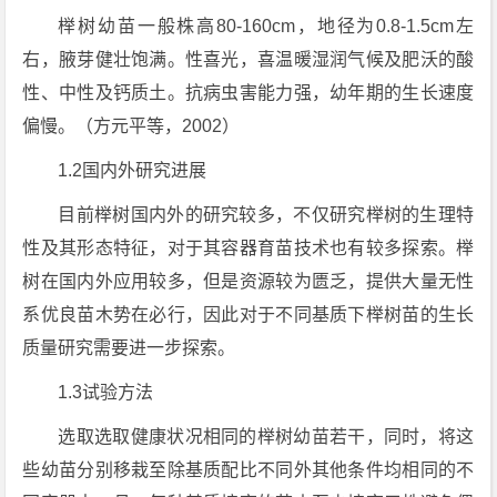
榉树幼苗一般株高80-160cm，地径为0.8-1.5cm左
右，腋芽健壮饱满。性喜光，喜温暖湿润气候及肥沃的酸
性、中性及钙质土。抗病虫害能力强，幼年期的生长速度
偏慢。（方元平等，2002）
1.2国内外研究进展
目前榉树国内外的研究较多，不仅研究榉树的生理特
性及其形态特征，对于其容器育苗技术也有较多探索。榉
树在国内外应用较多，但是资源较为匮乏，提供大量无性
系优良苗木势在必行，因此对于不同基质下榉树苗的生长
质量研究需要进一步探索。
1.3试验方法
选取选取健康状况相同的榉树幼苗若干，同时，将这
些幼苗分别移栽至除基质配比不同外其他条件均相同的不