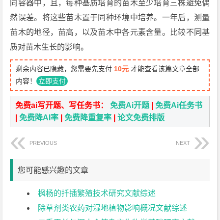
同容器中，且，每种基质培育的苗木至少培育三株避免偶
然误差。将这些苗木置于同种环境中培养。一年后，测量
苗木的地径，苗高，以及苗木中各元素含量。比较不同基
质对苗木生长的影响。
剩余内容已隐藏，您需要先支付
10元
才能查看该篇文章全部
内容！
立即支付
免费ai写开题、写任务书：
免费Ai开题
|
免费Ai任务书
|
免费降AI率
|
免费降重复率
|
论文免费排版
PREVIOUS
NEXT
您可能感兴趣的文章
枫杨的扦插繁殖技术研究文献综述
除草剂类农药对湿地植物影响概况文献综述