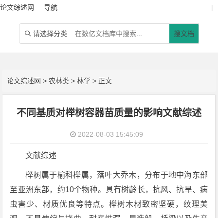
论文综述网
导航
|
请选择分类
搜文档

论文综述网
>
农林类
>
林学
> 正文
不同基质对榉树容器苗质量的影响文献综述
2022-08-03 15:45:09
文献综述
榉树属于榆科榉属，落叶大乔木，分布于地中海东部
至亚洲东部，约10个物种。具有树龄长，抗风、抗旱、病
虫害少、材质优良等特点。榉树木材致密坚硬，纹理美