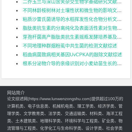
二乔玉兰与深山含笑杂交生物学基础研究文献综述
不同林龄桉树林对土壤性状和微生物的影响文献综述
粘质沙雷氏菌诱导的水稻挥发性化合物分析文献综述
脂肽类抗生素的分离纯化及表面活性素对生物膜形成的影响文献综述
芽孢杆菌高产脂肽类抗生素摇瓶发酵培养基及条件优化文献综述
不同地理种群烟粉虱中共生菌的检测文献综述
稻曲病菌致病相关基因UvCPKA的敲除文献综述
根系分泌物介导的亲缘识别对小麦幼苗生长的影响文献综述
网站简介
论文综述网(https://www.lunwenzongshu.com)提供超过100万的
计算机类、电子信息类、机械机电类、理工学类、经济学类、管
理学类、文学教育类、法学类、交通运输类、材料类、海洋工程
类、土木建筑类、地理科学类、环境科学与工程类、矿业类、物
流管理与工程类、化学化工与生命科学类、设计学类、社会学类