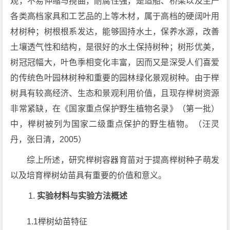
观，不易伸缩与挠曲，耐腐性强，是造船、桥梁以及生产
各类高档家具和工艺品的上等木材，属于高档的硬阔叶用
材树种；树根根系发达，能够固持水土，保养水源，改善
土壤透气性和结构，是很好的水土保持树种；树形优美，
树冠冠幅大，叶色季相变化丰富，因而又是深受人们喜爱
的传统色叶园林树种和重要的园林绿化景观树种。由于榉
树具有较高经济、生态和景观利用价值，且现存榉树资源
非常紧缺，在《国家重点保护野生植物名录》（第一批）
中，榉树被列为国家二级重点保护的野生植物。（汪灵
丹，张日清，2005）
综上所述，研究榉树容器育苗对于提高榉树种子萌发
以及培育榉树幼苗具有重要的价值和意义。
实验材料与实验方法概述
1.1榉树幼苗特征