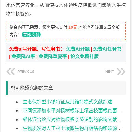
水体富营养化，从而使得水体透明度降低进而影响水生植
物生长繁殖。
剩余内容已隐藏，您需要先支付
10元
才能查看该篇文章全部
内容！
立即支付
免费ai写开题、写任务书：
免费Ai开题
|
免费Ai任务书
|
免费降AI率
|
免费降重复率
|
论文免费排版
PREVIOUS
NEXT
您可能感兴趣的文章
生态保护型小镇特征及其维持模式文献综述
不同氮添加水平对杨树根际土壤丛枝菌根真菌群落结构的影响文献综述
邻体混合效应对植物根系亲缘识别的影响文献综述
生物质炭对人工林土壤微生物群落结构和碳源可利用性的影响：原位实验文献综述