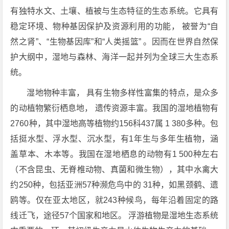
有独特水文、土壤、植被与生态特征的生态系统。它具有
稳定环境、物种基因保护及资源利用的功能， 被誉为“自
然之肾”、“生物基因库”和“人类摇篮” 。因而在世界自然保
护大纲中，湿地与森林、海洋一起并列为全球三大生态系
统。
湿地物种丰富， 具有生物多样性富集的特点，是众多
的动植物繁衍栖息地， 遗传资源丰富。我国的湿地植物有
2760种，其中湿地高等植物约156科437属 1 380多种。包
括挺水型、浮水型、沉水型，有1年生与多年生植物，涵
盖草本、木本等。我国在湿地栖息的动物有1 500种左右
（不含昆虫、无脊椎动物、真菌和微生物），其中水禽大
约250种，包括亚洲57种濒危鸟中的 31种，如黑颈鹤、遗
鸥等。仅在亚太地区，就243种候鸟，每年沿着固定的路
线迁飞，途径57个国家和地区。 浮游植物是湿地生态系统