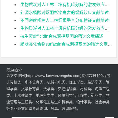
生物质炭对人工林土壤有机碳分解的激发效应的影响：室内实验文献综述
外源水杨酸对落羽杉铬毒害的缓解效应文献综述
不同密度杨树人工林细根垂直分布特征文献综述
生物质炭对人工林土壤有机碳分解的激发效应的影响：原位实验文献综述
抗生素difficidin合成调控基因的筛选文献综述
脂肽类化合物surfactin合成调控基因的筛选文献综述
网站简介
论文综述网(https://www.lunwenzongshu.com)提供超过100万的
计算机类、电子信息类、机械机电类、理工学类、经济学类、管
理学类、文学教育类、法学类、交通运输类、材料类、海洋工程
类、土木建筑类、地理科学类、环境科学与工程类、矿业类、物
流管理与工程类、化学化工与生命科学类、设计学类、社会学类
等专业外文翻译资源查询、分享、咨询服务。