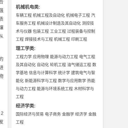
合
机械机电类
:
强
车辆工程
机械工程及自动化
机械电子工程
汽
质
车服务工程
机械设计制造及其自动化
测控技
壤
术与仪器
包装工程
工业工程
过程装备与控制
从
工程
焊接技术与工程
机械工程
印刷工程
理工学类
:
工程力学
应用物理
能源与动力工程
电气工程
的
及其自动化
自动化
轮机工程
油气储运工程
数
进
学基地
信息与计算科学
统计学
建筑电气与智
物
能化
新能源科学与工程
数学与应用数学
热能
与动力工程
能源与环境系统工程
木材科学与
工程
经济学类
:
2
国际经济与贸易
电子商务
金融学
经济学
金融
发
工程