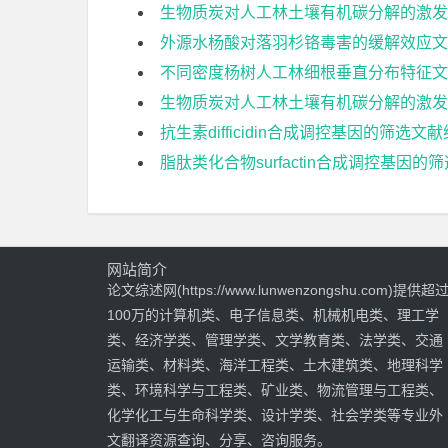
生物质炭对人工林土壤有机碳分解的激发
外源水杨酸对落羽杉铬毒害的缓解效应文
不同密度杨树人工林细根垂直分布特征文
生物质炭对人工林土壤有机碳分解的激发
抗生素difficidin合成调控基因的筛选文
脂肽类化合物surfactin合成调控基因的
网站简介
论文综述网(https://www.lunwenzongshu.com)提供超
100万的计算机类、电子信息类、机械机电类、理工学
类、经济学类、管理学类、文学教育类、法学类、交通
运输类、材料类、海洋工程类、土木建筑类、地理科学
类、环境科学与工程类、矿业类、物流管理与工程类、
化学化工与生命科学类、设计学类、社会学类等专业外
文翻译资源查询、分享、咨询服务。