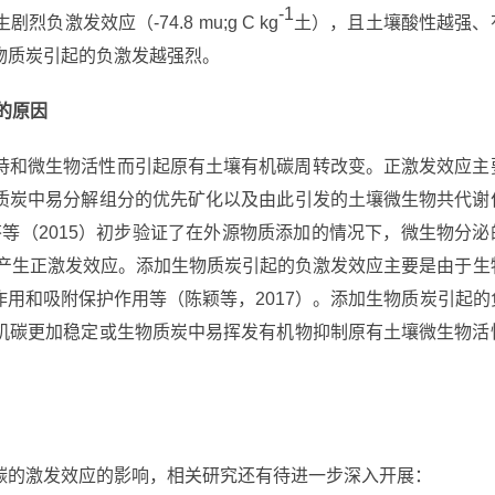
-1
发效应（-74.8 mu;g C kg
土），且土壤酸性越强、
物质炭引起的负激发越强烈。
的原因
持和微生物活性而引起原有土壤有机碳周转改变。正激发效应主
质炭中易分解组分的优先矿化以及由此引发的土壤微生物共代谢
淑芬等（2015）初步验证了在外源物质添加的情况下，微生物分泌
，产生正激发效应。添加生物质炭引起的负激发效应主要是由于生
用和吸附保护作用等（陈颖等，2017）。添加生物质炭引起的
机碳更加稳定或生物质炭中易挥发有机物抑制原有土壤微生物活
碳的激发效应的影响，相关研究还有待进一步深入开展：