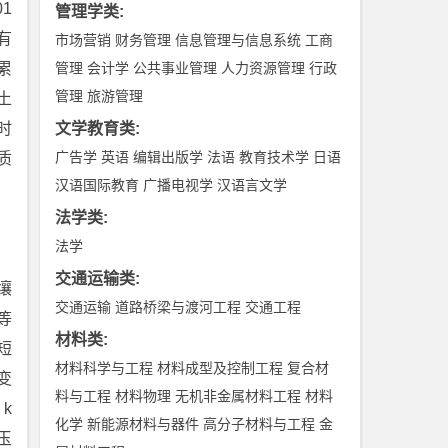
1
管理学类
:
有
市场营销
财务管理
信息管理与信息系统
工商
累
管理
会计学
公共事业管理
人力资源管理
行政
管理
旅游管理
土
时
文学教育类
:
广告学
英语
编辑出版学
法语
教育技术学
日语
质
汉语国际教育
广播电视学
汉语言文学
法学类
:
法学
交通运输类
:
壤
交通运输
道路桥梁与渡河工程
交通工程
等
材料类
:
短
材料科学与工程
材料成型及控制工程
复合材
变
料与工程
材料物理
无机非金属材料工程
材料
k
化学
新能源材料与器件
高分子材料与工程
金
玉