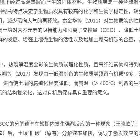
境下经过高温热解而产生的固体材料。生物质炭是一种含碳聚
种结构特点决定了生物质炭具有较高的化学和生物学稳定性，较
，减少碳向大气的再释放。袁金华等（2011）对生物质炭的性
高土壤对营养元素的吸持能力和阳离子交换量（CEC）、降低土
群的发展、增强土壤微生物的活性以及增加土壤有机碳的含量，
炭中，热裂解温度会影响生物质炭理化性质，且高纤维素物料得到
翔等（2017）发现由于低温制备的生物质炭残留有机质较多，
进而使土壤的腐殖化程度降低。而高温（＞ 400℃）制备的生
碳的结构复杂化，这对有机质保存具有重要的意义。
SOC的分解速率在短期内发生强烈反应的一种现象（王晓峰等，
（莎草）后，土壤“旧碳”（原有）分解速率加快，诱导了激发效应的