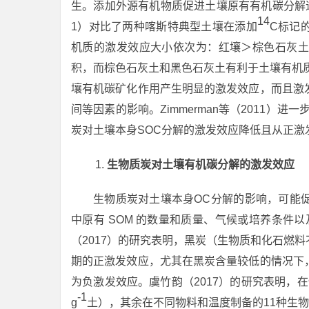
生。添加外源有机物质促进土壤原有有机碳分解
14
1）对比了两种喀斯特典型土壤在添加
C标记
机质的激发效应大小依次为：红壤＞棕色石灰土
积，而棕色石灰土和黑色石灰土有利于土壤有机质
壤有机碳矿化作用产生明显的激发效应，而且激
间等因素的影响。Zimmerman等（2011）
炭对土壤本身SOC分解的激发效应降低且从正激
生物质炭对土壤有机碳分解的激发效应
生物质炭对土壤本身OC分解的影响，可能
中原有 SOM 的数量和质量、气候或培养条件以及黑炭
（2017）的研究表明，黑炭（生物质和化石燃
期的正激发效应，尤其在黑炭含量较低的情况下
为负激发效应。虞竹韵（2017）的研究表明，在慢速
-1
g
土），其余在不同物料和温度制备的11种生物