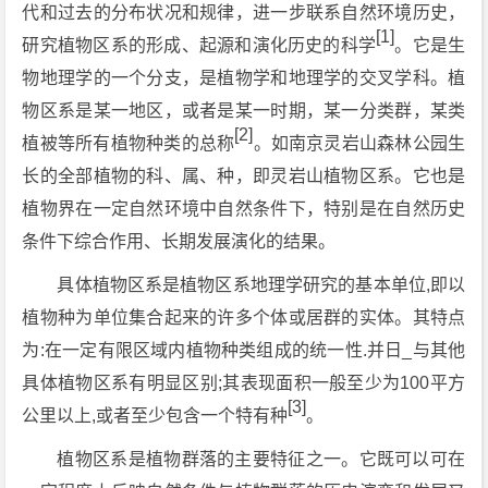
代和过去的分布状况和规律，进一步联系自然环境历史，
[1]
研究植物区系的形成、起源和演化历史的科学
。它是生
物地理学的一个分支，是植物学和地理学的交叉学科。植
物区系是某一地区，或者是某一时期，某一分类群，某类
[2]
植被等所有植物种类的总称
。如南京灵岩山森林公园生
长的全部植物的科、属、种，即灵岩山植物区系。它也是
植物界在一定自然环境中自然条件下，特别是在自然历史
条件下综合作用、长期发展演化的结果。
具体植物区系是植物区系地理学研究的基本单位,即以
植物种为单位集合起来的许多个体或居群的实体。其特点
为:在一定有限区域内植物种类组成的统一性.并日_与其他
具体植物区系有明显区别;其表现面积一般至少为100平方
[3]
公里以上,或者至少包含一个特有种
。
植物区系是植物群落的主要特征之一。它既可以可在