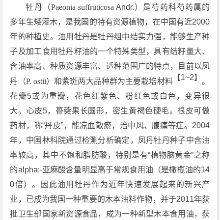
牡丹（
Paeonia suffruticosa
Andr.）是芍药科芍药属的
多年生矮灌木，是我国的特有资源植物，在中国有近2000
年的种植史。油用牡丹是牡丹组中结实力强，能够生产种
子及加工食用牡丹籽油的一个特殊类型，具有结籽量大、
含油率高、种质资源丰富、适种范围广的特点，目前以凤
【1~2】
丹（
P. ostii
）和紫斑两大品种群为主要栽培材料
。
花瓣5或为重瓣，花色红紫色、粉红色或白色，变异很
大。心皮5，蓇葖果长圆形，密生黄褐色硬毛。根皮可做
药材，称“丹皮”，能凉血散瘀，治中风、腹痛等症。2004
年，中国林科院通过检测分析确定，凤丹牡丹种子中含油
率较高，其中不饱和脂肪酸，特别是有“植物脑黄金”之称
的alpha;-亚麻酸含量明显高于常规食用油（是橄榄油的14
0倍）。因此油用牡丹作为近年快速发展起来的新兴产
业，已成为我国一种重要的木本油料作物，并于2011年获
批卫生部国家新资源食品，成为一种新型木本食用油，获