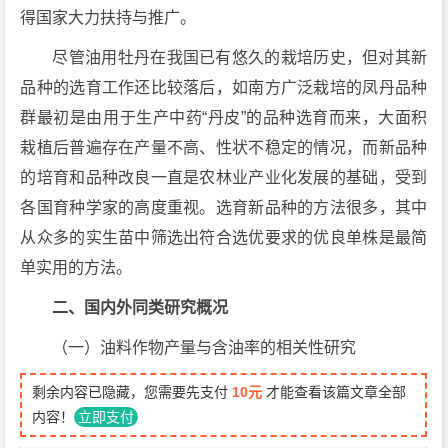
得国家大力扶持与推广。
尽管油用牡丹在我国已有悠久的栽培历史，但对其新
品种的选育工作还比较落后，如南方广泛栽培的凤丹品种
群最初是由用于生产中药“丹皮”的品种选育而来，大面积
栽植后普遍存在产量不高、性状不稳定的情况，而新品种
的培育和品种改良一直是农林业产业化发展的基础，受到
各国育种学家的高度重视。选育新品种的方法很多，其中
从众多的实生苗中筛选出符合选优要求的优良单株是最简
单实用的方法。
二、国内外同类研究概况
（一）油料作物产量与含油率的相关性研究
剩余内容已隐藏，您需要先支付
10元
才能查看该篇文章全部
内容！
立即支付