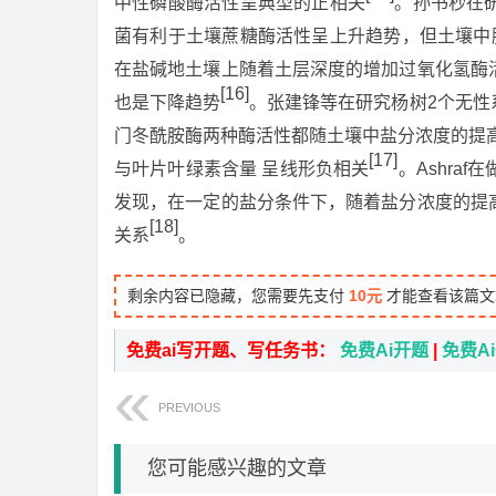
中性磷酸酶活性呈典型的正相关
。孙书秒在
菌有利于土壤蔗糖酶活性呈上升趋势，但土壤中
在盐碱地土壤上随着土层深度的增加过氧化氢酶
[16]
也是下降趋势
。张建锋等在研究杨树2个无性
门冬酰胺酶两种酶活性都随土壤中盐分浓度的提
[17]
与叶片叶绿素含量 呈线形负相关
。Ashra
发现，在一定的盐分条件下，随着盐分浓度的提
[18]
关系
。
剩余内容已隐藏，您需要先支付
10元
才能查看该篇文
免费ai写开题、写任务书：
免费Ai开题
|
免费A
PREVIOUS
您可能感兴趣的文章