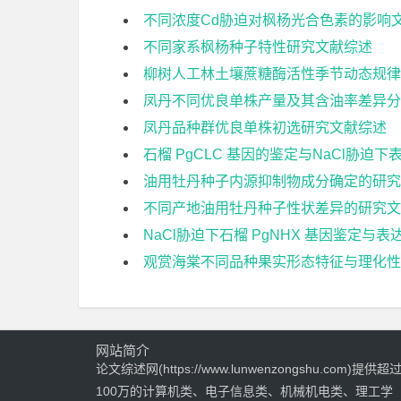
不同浓度Cd胁迫对枫杨光合色素的影响
不同家系枫杨种子特性研究文献综述
柳树人工林土壤蔗糖酶活性季节动态规律
凤丹不同优良单株产量及其含油率差异分
凤丹品种群优良单株初选研究文献综述
石榴 PgCLC 基因的鉴定与NaCl胁迫
油用牡丹种子内源抑制物成分确定的研究
不同产地油用牡丹种子性状差异的研究文
NaCl胁迫下石榴 PgNHX 基因鉴定与
观赏海棠不同品种果实形态特征与理化性
网站简介
论文综述网(https://www.lunwenzongshu.com)提供超
100万的计算机类、电子信息类、机械机电类、理工学