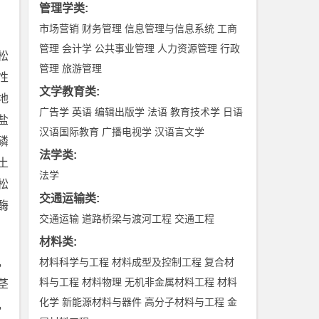
管理学类
:
市场营销
财务管理
信息管理与信息系统
工商
管理
会计学
公共事业管理
人力资源管理
行政
松
管理
旅游管理
性
文学教育类
:
地
广告学
英语
编辑出版学
法语
教育技术学
日语
盐
汉语国际教育
广播电视学
汉语言文学
磷
法学类
:
土
法学
松
交通运输类
:
酶
交通运输
道路桥梁与渡河工程
交通工程
材料类
:
，
材料科学与工程
材料成型及控制工程
复合材
料与工程
材料物理
无机非金属材料工程
材料
茎
化学
新能源材料与器件
高分子材料与工程
金
，