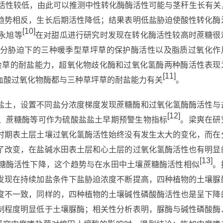
酶活性较低，由此可以推测中性转化酶酶活性可能与茎秆生长有关
趋势相反，生长后期活性降低；结果表明低盐胁迫使酸性转化酶
[10]
永旭等
在对甜瓜进行研究时发现在转化酶活性较高时蔗糖很
分胁迫下的三种暖季型草坪草的保护酶活性以及脂质过氧化作
假俭草的耐盐能力，超氧化物歧化酶和过氧化氢酶两种酶活性表现
[11]
血酸过氧化物酶都与三种草坪草的耐盐能力有关
。
盐土，设置不同盐分浓度梯度发现蔗糖酶和过氧化氢酶酶活性与
[12]
、蔗糖酶等可作为硫酸盐盐土早期预警生物指标
。梁爽在研
时期表土层土壤过氧化氢酶活性始终没有发生太大的变化，而在
了改变，在盐碱水田表土层和心土层的过氧化氢酶活性也有明显
[13]
糖酶活性下降，这个趋势与在水田中土壤蔗糖酶活性相似
。
发现在持续加盐条件下盐胁迫浓度不断提高，四种植物的土壤脲
度不一致，同样的，四种植物的土壤碱性磷酸酶活性也是呈下降
制程度明显低于土壤脲酶；相关性分析表明，脲酶与碱性磷酸酶