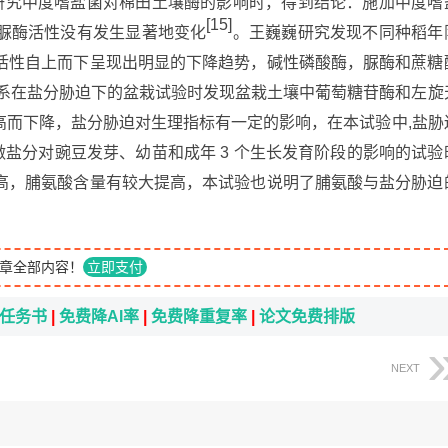
研究中度嗜盐菌对棉田土壤酶的影响时，得到结论：施加中度嗜
[15]
脲酶活性没有发生显著地变化
。王巍巍研究发现不同种稻年
活性自上而下呈现出明显的下降趋势，碱性磷酸酶，脲酶和蔗糖
系在盐分胁迫下的盆栽试验时发现盆栽土壤中葡萄糖苷酶和左旋
高而下降，盐分胁迫对生理指标有一定的影响，在本试验中,盐胁
f在做盐分对豌豆发芽、幼苗和成年 3 个生长发育阶段的影响的试验
高，脯氨酸含量有较大提高，本试验也说明了脯氨酸与盐分胁迫
章全部内容！
立即支付
i任务书
|
免费降AI率
|
免费降重复率
|
论文免费排版
NEXT