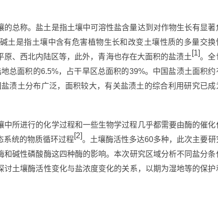
壤的总称。盐土是指土壤中可溶性盐含量达到对作物生长有显著
碱土是指土壤中含有危害植物生长和改变土壤性质的多量交换
[1]
平原、西北内陆区等，此外，青海也存在大面积的盐渍土
。全
陆地总面积的6.5%，占干旱区总面积的39%。中国盐渍土面积约
我国盐渍土分布广泛，面积较大，有关盐渍土的综合利用研究已成
壤中所进行的化学过程和一些生物学过程几乎都需要由酶的催化
[2]
态系统的物质循环过程
。土壤酶活性多达60多种，此次主要研
酶和碱性磷酸酶这四种酶的影响。本次研究区域分析不同盐分条
探讨土壤酶活性变化与盐浓度变化的关系，以期为湿地等的保护