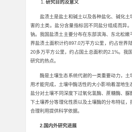
研究目的及意义
盐渍土是盐土和碱土以及各种盐化、碱化土
害的土类。盐分含量指标因不同盐分组成而异。
钠。我国盐渍土主要分布在东部滨海、东北松嫩
界盐渍土面积计约897.0万平方公里，约占世界
20多万平方公里，约占国土总面积的2.1%。
研究的热点。
酶是土壤生态系统代谢的一类重要动力，土
用才能完成，土壤中酶活性的大小影响着湿地生
盐分对土壤不同深度下过氧化氢酶、蔗糖酶、脲
下土壤养分等理化性质以及土壤酶的分布特征，
合理利用提供科学依据。
2.国内外研究进展