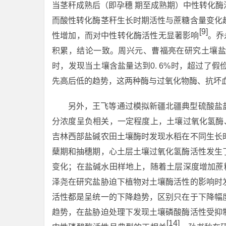
当茎秆成熟后（即孕穗 期至成熟期）中性转化
而酸性转化酶茎秆生长时期活性与蔗糖含量变化
[9]
性增加，而对中性转化酶活性无显著影响
。乔
积累，结论一致。周兴元、曹福亮在研究土壤盐
时，发现当土壤含盐量达到0. 6%时，超过了
先高后低的趋势，这两种酶与过氧化物酶、抗坏
另外，王飞等通过模拟新疆北疆典型硫酸盐
分浓度呈负相关，一定程度上，土壤过氧化氢酶
吉林西部盐碱农田土壤酶时发现水稻在不同生长
蘖期和抽穗期，心土层土壤过氧化氢酶活性发生
变化；在盐碱水田样地上，随着土层深度增加蔗
泽尧在研究盐胁迫下植物对土壤酶活性的影响时
活性都是呈统一的下降趋势，区别只在于下降幅
趋势，在盐胁迫处理下发现土壤磷酸酶活性受抑
[14]