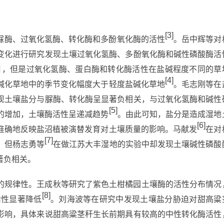
[3]
脲酶、过氧化氢酶、转化酶和多酚氧化酶的活性
。岳中辉等对
变化进行研究发现土壤过氧化氢酶、多酚氧化酶和碱性磷酸酶活
9月，但是过氧化氢酶、蛋白酶和转化酶活性在盐碱程度不同的草
[4]
碱化草地中的季节变化幅度大于轻度盐碱化草地
。毛志刚等在
现土壤盐分与脲酶、转化酶呈显著负相关，与过氧化氢酶和碱性
[5]
的增加，土壤酶活性呈递减趋势
。由此可知，盐分是造成湿地
[6]
准确地反映盐沼植被演替发育对土壤质量的影响。马献发
在对
[7]
，但杨志勇等
在做江苏大丰湿地的实验中却发现土壤碱性磷酸
著负相关。
的规律性。王成秋等研究了紫色土柑橘园土壤酶的活性分布情况
[8]
活性显著降低
。刘海波等在研究中发现土壤盐分胁迫对甜高粱
影响，具体来说甜高粱茎秆生长前期具有较高的中性转化酶活性