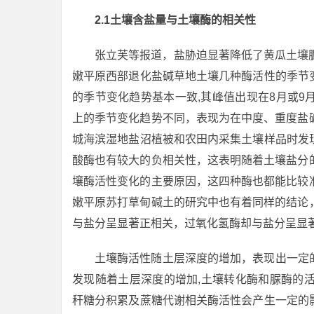
2.1土壤含盐量与土壤酶的相关性
张立芙等报道，盐胁迫显著降低了黄瓜土壤
嫩平原西部退化盐碱草地土壤几种酶活性的季节
的季节变化趋势基本一致,其峰值出现在8月或
上的季节变化趋势不同，表现为在中度、重度盐
城海滨湿地盐沼植被和农田内采集土壤样品时发
酸酶也有较大的负相关性，这表明随着土壤盐分
壤酶活性变化的主要原因，这四种酶也都能比较
嫩平原苏打草甸碱土的研究中也有着同样的结论
与盐分呈显著正相关，过氧化氢酶却与盐分呈显
土壤酶活性随土层深度的增加，表现出一定
发现随着土层深度的增加,土壤转化酶和脲酶的
秆糖分积累及蔗糖代谢相关酶活性会产生一定的