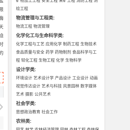
矿物加工工程
安全工程
采矿工程
消防工程
测
盐
绘工程
限
物流管理与工程类
:
酶
物流工程
物流管理
天
迫
化学化工与生命科学类
:
化学工程与工艺
应用化学
制药工程
生物技术
时
食品质量与安全
药学
药物制剂
食品科学与工
的
程
轻化工程
生物工程
化学
生物科学
设计学类
:
环境设计
艺术设计学
产品设计
工业设计
动画
视觉传达设计
艺术与科技
风景园林
数字媒体
艺术
摄影
公共艺术
社会学类
:
思想政治教育
社会工作
农林类
:
园艺
林学
农林经济管理
园林
森林工程
森林保