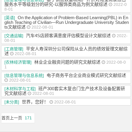
服务水平等级划分的研究-以服饰类商品为例文献综述
2022-0
8-01
On the Application of Problem-Based Learning(PBL) in En
[英语]
glish Teaching of Civilian—Run Undergraduate University Studen
ts文献综述
2022-08-01
汽车4S店顾客满意度评估模型设计文献综述
[交通运输]
2022-
08-01
平安人寿深圳分公司保险从业人员的绩效管理文献综
[工商管理]
述
2022-08-01
林业企业融资问题的研究文献综述
[农林经济管理]
2022-08-0
1
电子商务平台企业商业模式研究文献综述
[信息管理与信息系统]
2022-08-01
班产300套实木复合门生产技术及设备配置研
[木材科学与工程]
究文献综述
2022-08-01
世界，您好！
[未分类]
2022-08-01
首页
上一页
171