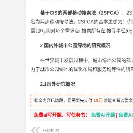
基于GIS的两部移动搜索法（2SFCA）
：2S
名为两步移动搜寻法。2SFCA的基本思想为：①对
需比R
;②对每个需求点i,搜索所有在i搜寻半径(d
j
0
2 国内外城市公园绿地的研究概况
在世界城市发展过程中，城市绿地公园的建
力于城市公园绿地的优化布局和服务均等性的研
2.1国外研究概况
剩余内容已隐藏，您需要先支付
10元
才能查看该篇文
免费ai写开题、写任务书：
免费Ai开题
|
免费A
PREVIOUS