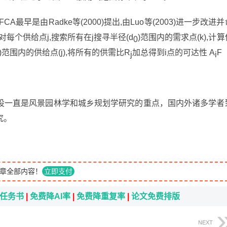
FCA最早是由Radke等(2000)提出,由Luo等(2003)进一步改进并
每个供给点j,搜索所有在j搜寻半径(d
)范围内的需求点(k),计算
0
)范围内的供给点(j),将所有的供需比R
加总得到i点的可达性 A
F
j
i
设一直是风景园林学和城乡规划学研究的重点，国内外诸多学者
究。
章全部内容！
立即支付
i任务书
|
免费降AI率
|
免费降重复率
|
论文免费排版
NEXT