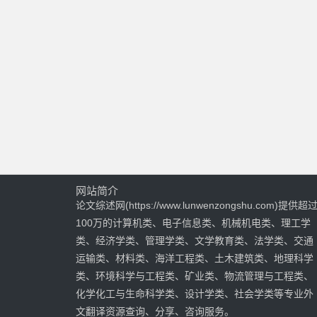
网站简介
论文综述网(https://www.lunwenzongshu.com)提供超
100万的计算机类、电子信息类、机械机电类、理工学
类、经济学类、管理学类、文学教育类、法学类、交通
运输类、材料类、海洋工程类、土木建筑类、地理科学
类、环境科学与工程类、矿业类、物流管理与工程类、
化学化工与生命科学类、设计学类、社会学类等专业外
文翻译资源查询、分享、咨询服务。