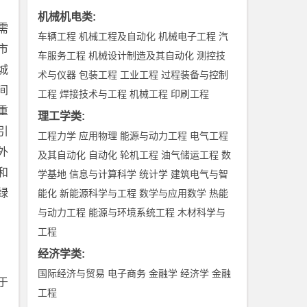
机械机电类
:
需
车辆工程
机械工程及自动化
机械电子工程
汽
市
车服务工程
机械设计制造及其自动化
测控技
城
术与仪器
包装工程
工业工程
过程装备与控制
间
工程
焊接技术与工程
机械工程
印刷工程
重
理工学类
:
引
工程力学
应用物理
能源与动力工程
电气工程
外
及其自动化
自动化
轮机工程
油气储运工程
数
和
学基地
信息与计算科学
统计学
建筑电气与智
绿
能化
新能源科学与工程
数学与应用数学
热能
与动力工程
能源与环境系统工程
木材科学与
工程
经济学类
:
国际经济与贸易
电子商务
金融学
经济学
金融
基于
工程