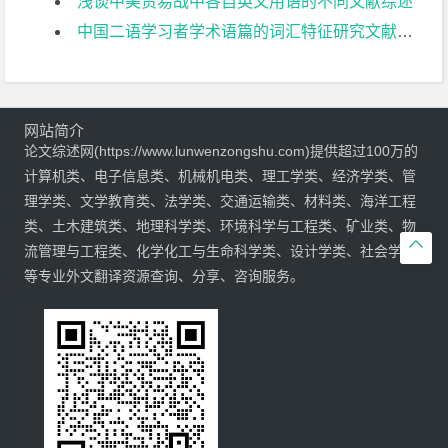
浅谈中美贸易战中各自英文用语的不同文献综述
中国二语学习者学术语篇的词汇特征研究文献综述
网站简介
论文综述网(https://www.lunwenzongshu.com)提供超过100万的
计算机类、电子信息类、机械机电类、理工学类、经济学类、管
理学类、文学教育类、法学类、交通运输类、材料类、海洋工程
类、土木建筑类、地理科学类、环境科学与工程类、矿业类、物

流管理与工程类、化学化工与生命科学类、设计学类、社会学类
等专业外文翻译资源查询、分享、咨询服务。