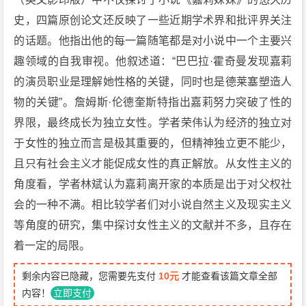
史，四篇原创论文还反映了一些近期学术界和批评界关注
的话题。他指出他的每一篇随笔都是对小说中一个主要兴
趣领域的自我审视。他叙述道：“巴巴拉·霍奇曼发现嘉莉
的演员职业是理解她性格的关键，同时也是德莱塞塑造人
物的关键”。詹姆斯·伦德奎斯特指出嘉莉努力突破了性的
界限，最终成长为独立女性。学者荣伟认为经济的独立对
于女性的独立而言是极其重要的，但精神独立更不能少，
且只有社会主义才能促成女性的真正解放。从女性主义的
角度看，学者林斌认为嘉莉离开家的本质是出于对父权社
会的一种不满。相比较学者们对小说自然主义及现实主义
等角度的研究，集中探讨女性主义的文献并不多，且存在
着一定的局限。
剩余内容已隐藏，您需要先支付
10元
才能查看该篇文章全部
内容！
立即支付