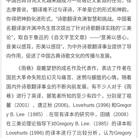
中国古典诗词文化越来越成为一项艰巨又紧迫的任务，徐
志摩曾说，“翻译难不过与译诗，不单是它的形式和神韵，
你得把神韵化进形式，”诗歌翻译充满智慧和挑战。中国著
名翻译家许渊冲先生首次提出了针对诗歌翻译实践的“三美
论”，取自于鲁迅的《自文字至文章》——“意美以感心，
音美以感耳，形美以感目”，为中外诗歌翻译事业提供了导
向作用，促进了中国古典诗歌文化的传播与发展。
《雨巷》是戴望舒的成名作及代表作，表达了作者在
国民大革命失败后幻灭与痛苦、迷惘与朦胧的心情。随着
国内外诗歌翻译事业的不断向前发展，有不少人对于《雨
巷》进行了英译，据笔者所知的至少有四个，分别是丁祖
馨（2001）、唐正秋 (2006)、Lovehurts (1996) 和Gregor
y B. Lee（1985）. 在现有译本的研究中，田婧（2008）
在三美论理论指导下对Gregory B. Lee.（1985）的译本和
Lovehurts (1996) 的译本进行了比较分析，认为Gregory