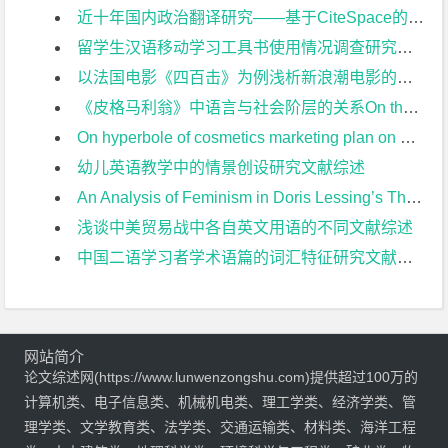
近十年国内政治翻译研究——基于CiteSpace的可视化分析文献综述
留学生汉语移动学习工具书使用情况调查研究文献综述
以法国电影《四百击》为例浅析新浪潮电影的艺术表现特点文献综述
《皮格马利翁》中语言与社会阶层的关系On the Relationship between Language and Social class in Pygmalion文献综述
On hyperbole of cosmetics marketing plan on Chinese social media 从夸张修辞看社交平台上的化妆品营销文案文献综述
幼儿英语教学中的情景创设研究文献综述
An Analysis of Feminism in Doris Lessing’s The Fifth Child 浅析多丽丝•莱辛《第五个孩子》中的女性主义文献综述
浅谈中美贸易战中各自英文用语的不同文献综述
中国二语学习者学术语篇的词汇特征研究文献综述
网站简介
论文综述网(https://www.lunwenzongshu.com)提供超过100万的
计算机类、电子信息类、机械机电类、理工学类、经济学类、管
理学类、文学教育类、法学类、交通运输类、材料类、海洋工程