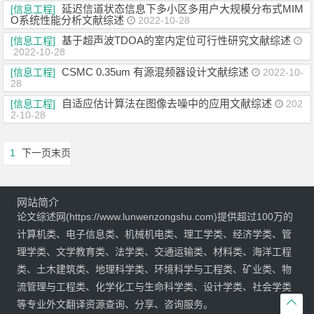
延迟信道状态信息下多小区多用户大规模分布式MIM
[信息工程]
O系统性能分析文献综述
2022-10-28
基于超声波TDOA的室内定位可行性研究文献综述
[信息工程]
2022-10-28
CSMC 0.35um 有源混频器设计文献综述
[信息工程]
2022-10-
28
自适应估计算法在图像去噪中的应用文献综述
[信息工程]
202
2-10-28
1
下一页
末页
网站简介
论文综述网(https://www.lunwenzongshu.com)提供超过100万的
计算机类、电子信息类、机械机电类、理工学类、经济学类、管
理学类、文学教育类、法学类、交通运输类、材料类、海洋工程
类、土木建筑类、地理科学类、环境科学与工程类、矿业类、物
流管理与工程类、化学化工与生命科学类、设计学类、社会学类

等专业外文翻译资源查询、分享、咨询服务。