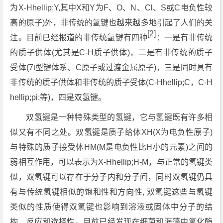
为X-Hhellip;Y,其中X和Y为F、O、N、Cl、S或C电负性较
高的原子)外，非传统的氢键也越来越多地引起了人们的关
[2]
注。目前已经报道的非传统氢键有四种
：一是有非传统
的质子供体(尤其是C-H质子供体)，二是有非传统的质子
受体(7t型键体系、C原子或过渡金属原子)，三是同时具有
非传统的质子供体和非传统的质子受体(C-Hhellip;C，C-H
hellip;pi;等)，四是双氢键。
双氢键是一种特殊类型的氢键，它与氢键既有许多相
似又有不同之处。双氢键是质子给体XH(X为电负性原子)
与特殊的质子接受体HM(M是电负性比H小的元素)之间的
弱相互作用，可以表示为X-Hhellip;H-M，与正常的氢键类
似，双氢键可以存在于分子内和分子间，同时双氢键仍具
有与传统氢键相似的饱和性和方向性, 双氢键这些与氢键
类似的性质使得双氢键也影响到溶液或固体中分子的结
构、反应和选择性。目前已经发现在细菌和海藻中氢化酶