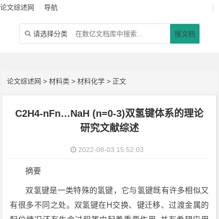
论文综述网
导航
|
请选择分类
搜文档

论文综述网
>
材料类
>
材料化学
> 正文
C2H4-nFn…NaH (n=0-3)双氢键体系的理论
研究文献综述
2022-08-03 15:52:03
摘要
双氢键是一类特殊的氢键，它与氢键既有许多相似又
有很多不同之处。双氢键在H交换、键迁移、过渡金属的