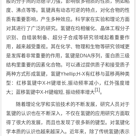
般的分子间的范德华力强，影响很多物质的性质，例如粘
度、沸点等等。氢键具有动态可逆的特点，对化合物的性
质有重要影响，产生多种效应。科学家在实验和理论方面
对其进行了广泛的研究。氢键在均相催化、晶体工程分子
识别、自组装制备、超分子合成等研究领域起着重要作
用，越来越受重视。其在化学、物理和生物等研究领域更
是发挥着非常重要的作用，氢键是DNA序列，蛋白质三级
结构里重要的因素化合物。可以通过提供质子和接受质子
两种方式形成氢键，氢键Yhellip;H-X有红移与蓝移两种类
型：红移氢键中X-H键增长,振动频率减小，红外强度增
[1]
大；蓝移氢键中X-H键缩短, 振动频率增大
。
随着理论化学和实验技术的不断发展，研究人员对于
氢键的认识也在不断深入，不仅在氢键的应用研究方面取
得了很大的发展，而且也发现了很多新的键型。对氢键化
学本质的认识也越来越深入。近年来，除了传统氢键(表示