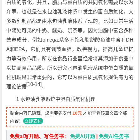
白质的氧化，并且，脂质与蛋白质的共同氧化需要以水为
介导，也就是在水包油乳液体系中发生的蛋白质氧化，大
多数乳制品都是由水包油乳液体系呈现的，比如日常生活
中随处可见的牛奶、酸奶、奶茶等。因为油脂中富含多种
营养成分，例如omega;系多不饱和脂肪酸鱼油中含有DH
A和EPA，它们具有调节血脂，改善视力，提高儿童记忆
力等有效作用，所以在食品行业里经常将其添加于食品中
以提高食品品质。所以研究水包油乳液系统中蛋白质的氧
化机理是非常重要的，它可以为蛋白质抗氧化提供有力的
[10-14]
理论依据
。
1 水包油乳液系统中蛋白质氧化机理
剩余内容已隐藏，您需要先支付
10元
才能查看该篇文章全部
内容！
立即支付
免费ai写开题、写任务书：
免费Ai开题
|
免费Ai任务书