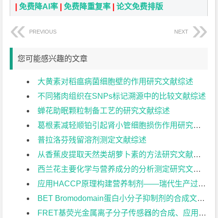
|
免费降AI率
|
免费降重复率
|
论文免费排版
PREVIOUS
NEXT
您可能感兴趣的文章
大黄素对稻瘟病菌细胞壁的作用研究文献综述
不同猪肉组织在SNPs标记溯源中的比较文献综述
蝉花助眠颗粒制备工艺的研究文献综述
葛根素减轻顺铂引起肾小管细胞损伤作用研究文献综述
普拉洛芬残留溶剂测定文献综述
从香蕉皮提取天然类胡萝卜素的方法研究文献综述
西兰花主要化学与营养成分的分析测定研究文献综述
应用HACCP原理构建营养制剂——瑞代生产过程质量安全管理体系文献综述
BET Bromodomain蛋白小分子抑制剂的合成文献综述
FRET基荧光金属离子分子传感器的合成、应用研究文献综述