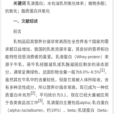
关键词
乳清蛋白；水包油乳剂氧化体系；植物多酚；
抗氧化；脂质蛋白共氧化
一、文献综述
前言
乳制品因其营养价值非常高而在全世界各个国家的需
求都日益增加，我国的乳类资源丰富，其良好的营养和功
能特性倍受消费者的喜爱。乳清蛋白（Whey protein）来
源于牛乳，是牛乳经酸凝乳或乳酶凝固后剩余的液态部
[1]
分，通常呈黄绿色，总固形物含量一般为6.0%~6.5%
，
虽然其在牛乳中的含量较低，但是它易被人体所吸收，含
有多种活性成分，所以营养价值非常高，现已成为一种优
[2]
质蛋白补充剂
，平均效价为3.1，现在已经大量被应用
[3]
于各类食品加工中
。乳清蛋白主要包括alpha;-乳白蛋白
（alpha;-lactalbumin，约19%）、beta;-乳球蛋白（beta;-