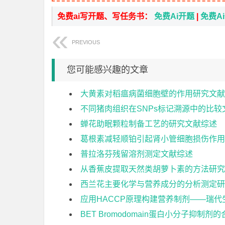
免费ai写开题、写任务书：
免费Ai开题
|
免费A
PREVIOUS
您可能感兴趣的文章
大黄素对稻瘟病菌细胞壁的作用研究文献
不同猪肉组织在SNPs标记溯源中的比较
蝉花助眠颗粒制备工艺的研究文献综述
葛根素减轻顺铂引起肾小管细胞损伤作用
普拉洛芬残留溶剂测定文献综述
从香蕉皮提取天然类胡萝卜素的方法研究
西兰花主要化学与营养成分的分析测定研
应用HACCP原理构建营养制剂——瑞
BET Bromodomain蛋白小分子抑制