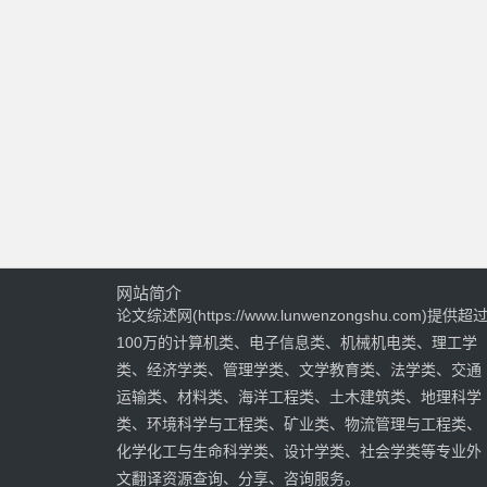
网站简介
论文综述网(https://www.lunwenzongshu.com)提供超
100万的计算机类、电子信息类、机械机电类、理工学
类、经济学类、管理学类、文学教育类、法学类、交通
运输类、材料类、海洋工程类、土木建筑类、地理科学
类、环境科学与工程类、矿业类、物流管理与工程类、
化学化工与生命科学类、设计学类、社会学类等专业外
文翻译资源查询、分享、咨询服务。