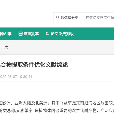
请选择分类

降AI率
降重复率
论文免费排版


 正文
化合物提取条件优化文献综述
022-08-07 10:30:41
在欧洲、亚洲大陆及北美洲，其中飞蓬草是东南沿海地区危害较
类总称,又称单宁, 是植物体内最重要的次生代谢产物，广泛应