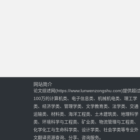
网站简介
论文综述网(https://www.lunwenzongshu.com)提供超
100万的计算机类、电子信息类、机械机电类、理工学
类、经济学类、管理学类、文学教育类、法学类、交通
运输类、材料类、海洋工程类、土木建筑类、地理科学
类、环境科学与工程类、矿业类、物流管理与工程类、
化学化工与生命科学类、设计学类、社会学类等专业外
文翻译资源查询、分享、咨询服务。