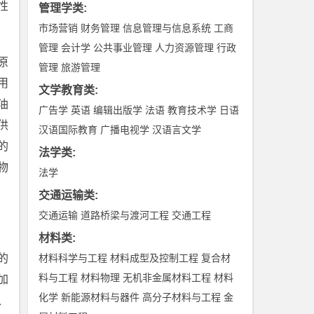
性
管理学类
:
市场营销
财务管理
信息管理与信息系统
工商
管理
会计学
公共事业管理
人力资源管理
行政
原
管理
旅游管理
用
文学教育类
:
油
广告学
英语
编辑出版学
法语
教育技术学
日语
供
汉语国际教育
广播电视学
汉语言文学
的
法学类
:
物
法学
交通运输类
:
交通运输
道路桥梁与渡河工程
交通工程
材料类
:
的
材料科学与工程
材料成型及控制工程
复合材
料与工程
材料物理
无机非金属材料工程
材料
加
化学
新能源材料与器件
高分子材料与工程
金
、