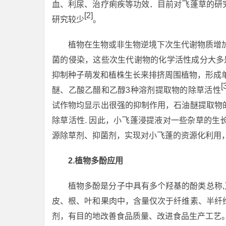
血、利尿、治疗痢疾等功效．目前对飞蓬草的研
[2]
研究较少
。
植物在生物或非生物逆境下次生代谢物质增
菌的侵染，这些次生代谢物的化学活性成分大多
抑制种子萌发和植株生长来排挤周围植物，形成
[
醚、乙酸乙醋和乙醇3种溶剂提取物的除草活性
试作物均显示出很强的抑制作用，石油醚提取物
除草活性. 因此，小飞蓬浸提液对一些杂草的
源除草剂、抑菌剂，实现对小飞蓬的资源化利用
2.植物多酚应用
植物多酚是分子中具有多个羟基的酚类总称,
皮、根、叶和果肉中，含量仅次于纤维素、半纤
剂，有目的地改善食品质量、改进食品生产工艺