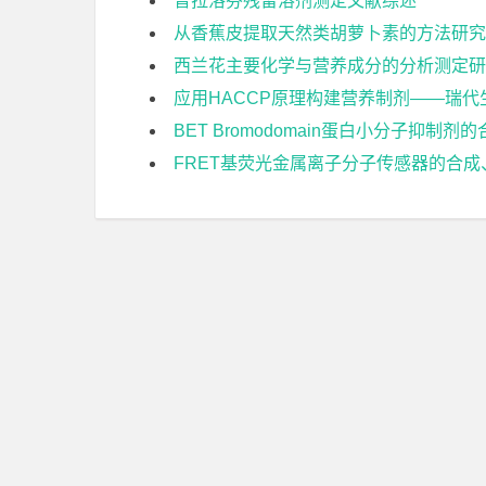
普拉洛芬残留溶剂测定文献综述
从香蕉皮提取天然类胡萝卜素的方法研究
西兰花主要化学与营养成分的分析测定研
应用HACCP原理构建营养制剂——瑞
BET Bromodomain蛋白小分子抑制
FRET基荧光金属离子分子传感器的合