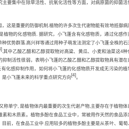
究主要集中在除草活性、抗氧化活性等方面，对病原菌的抑菌活
加，这是重要的防御机制.植物的许多次生代谢物能有效地抵御病
是植物的化感物质. 据研究，小飞蓬含有化感物质，通过化感作
单种优势群落.高兴祥等通过用种子萌发法测定了小飞蓬全株的石
3]
.其中乙酸乙醋和乙醇提取物对高粱、黄瓜、小麦和油菜这4种
的抑制活性很弱，表明小飞蓬的乙酸乙醋和乙醇提取物具有潜在
生长有化感抑制作用，如何将小飞蓬的化感物质开发成无污染的植
[4]
，是小飞蓬未来的科学重点研究方向
。
又称单宁, 是植物体内最重要的次生代谢产物,主要存在于植物体
维素和木质素。植物多酚在食品工业中，常被用作天然的食品添
。目前，在食品工业中 应用较多的植物多酚主要是从茶叶、葡萄