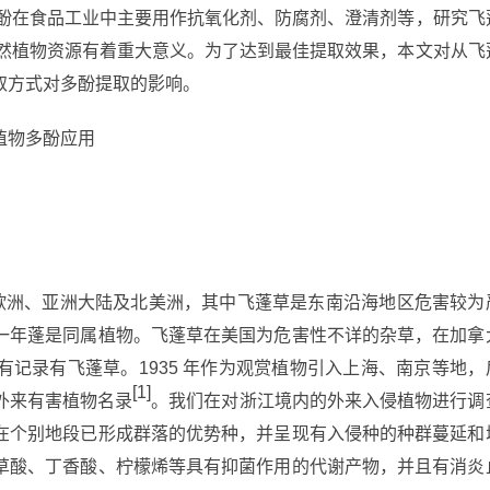
多酚在食品工业中主要用作抗氧化剂、防腐剂、澄清剂等，研究飞
天然植物资源有着重大意义。为了达到最佳提取效果，本文对从飞
取方式对多酚提取的影响。
植物多酚应用
在欧洲、亚洲大陆及北美洲，其中飞蓬草是东南沿海地区危害较为
一年蓬是同属植物。飞蓬草在美国为危害性不详的杂草，在加拿
记录有飞蓬草。1935 年作为观赏植物引入上海、南京等地，
[1]
外来有害植物名录
。我们在对浙江境内的外来入侵植物进行调
在个别地段已形成群落的优势种，并呈现有入侵种的种群蔓延和
草酸、丁香酸、柠檬烯等具有抑菌作用的代谢产物，并且有消炎