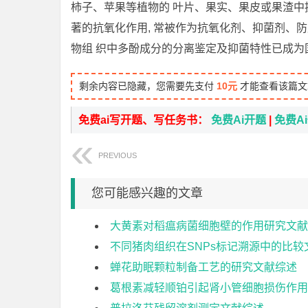
柿子、苹果等植物的 叶片、果实、果皮或果渣
著的抗氧化作用, 常被作为抗氧化剂、抑菌剂、防
物组 织中多酚成分的分离鉴定及抑菌特性已成为
剩余内容已隐藏，您需要先支付
10元
才能查看该篇文
免费ai写开题、写任务书：
免费Ai开题
|
免费A
PREVIOUS
您可能感兴趣的文章
大黄素对稻瘟病菌细胞壁的作用研究文献
不同猪肉组织在SNPs标记溯源中的比较
蝉花助眠颗粒制备工艺的研究文献综述
葛根素减轻顺铂引起肾小管细胞损伤作用