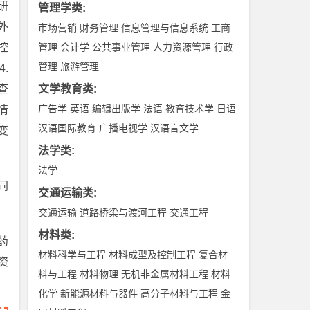
研
管理学类
:
2外
市场营销
财务管理
信息管理与信息系统
工商
控
管理
会计学
公共事业管理
人力资源管理
行政
管理
旅游管理
4.
查
文学教育类
:
广告学
英语
编辑出版学
法语
教育技术学
日语
情
汉语国际教育
广播电视学
汉语言文学
变
法学类
:
法学
同
交通运输类
:
交通运输
道路桥梁与渡河工程
交通工程
材料类
:
药
材料科学与工程
材料成型及控制工程
复合材
资
料与工程
材料物理
无机非金属材料工程
材料
化学
新能源材料与器件
高分子材料与工程
金