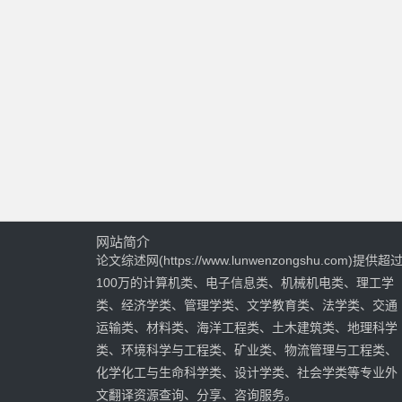
网站简介
论文综述网(https://www.lunwenzongshu.com)提供超
100万的计算机类、电子信息类、机械机电类、理工学
类、经济学类、管理学类、文学教育类、法学类、交通
运输类、材料类、海洋工程类、土木建筑类、地理科学
类、环境科学与工程类、矿业类、物流管理与工程类、
化学化工与生命科学类、设计学类、社会学类等专业外
文翻译资源查询、分享、咨询服务。