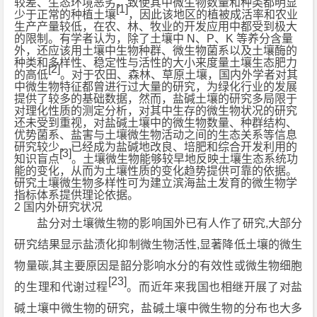
较差、生态环境恶劣，致使其中微生物数量和种类都明显
[1]
少于正常的种植土壤
，因此该地区的植被成活率和农业
生产产量较低，在农、林、牧业的开发应用中都受到极大
的限制。有学者认为，除了土壤中 N、P、K 等养分含量
外，还应该用土壤中生物种群、微生物菌系以及土壤酶的
种类和多样性、稳定性与活性的大小来度量土壤生态肥力
[2]
的高低
。对于农田、森林、草原土壤，国内外学者对其
中微生物特征都曾进行过大量的研究，为绿化行业的发展
提供了较多的基础数据，然而，盐碱土壤的研究多局限于
对理化性质的测定分析，对其中生存的微生物状况的研究
还未受到重视，对盐碱土壤中的微生物数量、种群结构、
优势菌系、盐害与土壤微生物活动之间的生态关系等信息
研究较少，已经成为盐碱地改良、培肥和综合开发利用的
[3]
知识盲点
。土壤微生物能够较早地反映土壤生态系统功
能的变化，从而为土壤性质的变化趋势提供可靠的依据。
研究土壤微生物多样性可为建立滨海盐土发育的微生物学
指标体系提供理论依据。
2 国内外研究状况
盐分对土壤微生物的影响国外已有人作了研究,大部分
研究结果显示盐渍化抑制微生物活性,显著降低土壤的微生
物量碳,其主要原因是韶分影响水分的有效性或微生物细胞
[23]
的生理和代谢过程
。而近年来我国也相继开展了对盐
碱土壤中微生物的研究，盐碱土壤中微生物的分布也大多