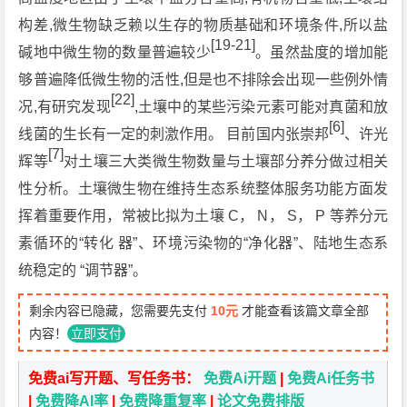
构差,微生物缺乏赖以生存的物质基础和环境条件,所以盐
[19-21]
碱地中微生物的数量普遍较少
。虽然盐度的增加能
够普遍降低微生物的活性,但是也不排除会出现一些例外情
[22]
况,有研究发现
,土壤中的某些污染元素可能对真菌和放
[6]
线菌的生长有一定的刺激作用。 目前国内张崇邦
、许光
[7]
辉等
对土壤三大类微生物数量与土壤部分养分做过相关
性分析。土壤微生物在维持生态系统整体服务功能方面发
挥着重要作用，常被比拟为土壤 C， N， S， P 等养分元
素循环的“转化 器”、环境污染物的“净化器”、陆地生态系
统稳定的 “调节器”。
剩余内容已隐藏，您需要先支付
10元
才能查看该篇文章全部
内容！
立即支付
免费ai写开题、写任务书：
免费Ai开题
|
免费Ai任务书
|
免费降AI率
|
免费降重复率
|
论文免费排版