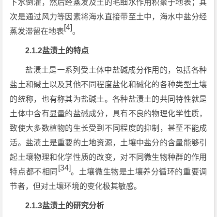
下水倒灌，然后经蒸发及土的毛细水作用积聚于地表；其
次是通过风力等因素将海水直接带至土中，海水中盐分经
[4]
蒸发滞留在地表
。
2.1.2盐渍土的特点
盐渍土是一系列受土体中盐碱成分作用的，包括各种
盐土和碱土以及其他不同程度盐化和碱化的各种类型土壤
的统称，也有称其为盐碱土。各种盐渍土的共同特性就是
土体中含有显量的盐碱成分，具有不良的物理化学性质，
致使大多数植物的生长受到不同程度的抑制，甚至不能成
活。盐渍土是重要的土地资源，土壤中盐分的含量能够引
起土壤物理和化学性质的改变，对不同微生物种群的作用
[34]
特点都不相同
。土壤微生物是土壤养分循环的重要调
节者，但对土壤环境的变化极其敏感。
2.1.3盐渍土的研究分析