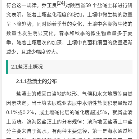
[24]
符合这一规律。乔正良
对陕西省59 个盐碱土样进行研
究表明，随着土壤盐化程度的增加，土壤中微生物的数量
呈下降趋势，同时随着季节的变化，土壤中各类微生物的
数量也发生明显变化，春季和秋季的微生物数量多于夏
季，随着土壤层次的加深，土壤中真菌和细菌的数量逐渐
减少，且减少幅度较大。
2.1盐渍土概况
2.1.1盐渍土的分布
盐渍土的成因由当地的地形、气候和水文地质等自然
因素决定。当土壤表层或亚表层中水溶性盐类积累量超过
0.1%或0.2%，或土壤碱化层的碱化度超过5%，就属盐渍
土范畴。滨海区盐渍土的分布规律：滨海地区盐渍土中盐
分主要来自于海水，有两种主要途径，第一是海水通过地