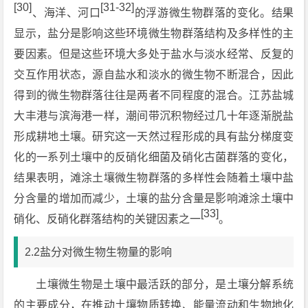
[30]
[31-32]
、海洋、河口
的浮游微生物群落的变化。结果
显示，盐分是影响这些环境微生物群落结构及多样性的主
要因素。但是这些环境大多处于盐水与淡水经常、反复的
交互作用状态，源自盐水和淡水的微生物不断混合，因此
得到的微生物群落往往是两者不同程度的混合。江苏盐城
大丰港与滨海港一样，潮间带沉积物经过几十年逐渐脱盐
形成耕地土壤。研究这一天然过程形成的具有盐分梯度变
化的一系列土壤中的反硝化细菌及硝化古菌群落的变化，
结果表明，滩涂土壤微生物群落的多样性会随着土壤中盐
分含量的增加而减少，土壤的盐分含量是影响滩涂土壤中
[33]
硝化、反硝化群落结构的关键因素之一
。
2.2盐分对微生物生物量的影响
土壤微生物是土壤中最活跃的部分，是土壤分解系统
的主要成分，在推动土壤物质转换、能量流动和生物地化