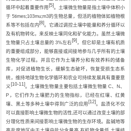
[5]
循环中起着重要作用
。土壤微生物量是指土壤中体积小
于 5times;103mu;m3的生物总量，但活的植物体如植物根
[8]
系等不包括在内
。它通过调控土壤中能量和养分循环以
及有机物转化，来反映土壤同化和矿化能力。虽然土壤微
[9]
生物量只占土壤总量的 3%左右
，但它却是土壤有机质
的重要组成部分，能够直接或间接地参与几乎所有的土壤
生物化学过程。并且它作为土壤养分和有效养料的储备
库，对促进植物生长，缓解生态破坏，恢复受损生态系
统，维持地球生物化学循环和农业可持续发展具有重要意
[10-11]
义
。土壤微生物量主要包括土壤微生物量 C、N、
P，它们作为土壤肥力的生物指标，已经在红壤、红黄
[12]
壤、黑土等多种土壤中得到广泛的应用
。盐渍化不仅
可以直接影响土壤微生物的活性,还可以通过改变土壤的部
分理化性质来间接影响土壤微生物的生存环境。盐碱地等
高盐度地区由于土壤中盐分含量高,有机物含量低,土壤结