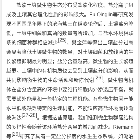
盐渍土壤微生物生态分布受盐渍化程度、盐分离子组
成及土壤其它理化性质的影响很大。Fu Qinglin等研究发
现不同围垦年限下的滨海盐土在稻麦轮作后，土壤盐分降
低，土壤中细菌和真菌的数量有所增加，与盐水环境相联
[25]
系的细菌种群相应减少
。樊金萍等得出土壤盐分过高
会显著降低土壤微生物的数量，对土壤细菌和放线菌的生
长繁殖抑制最为明显；盐分含量越高，微生物的生长繁殖
越弱。土壤中的有机物质也会受到土壤盐分的影响，从而
[26]
共同影响微生物的生命活动和新陈代谢
。微生物有机
体在盐分含量高的环境中要维持细胞内外渗透压平衡，就
需要额外能量和一些特定的生理机能。有些微生物因产能
水平低或缺乏特定的生理机能，不能适应高盐环境而逐渐
[27-28]
被淘汰
。根据这些原理，我们推测微生物群落结构
的多样性会随着该环境盐分含量的增加而减少。Riemann
[29]
等
研究了具有一定盐分梯度的水生生态系统，如湖泊