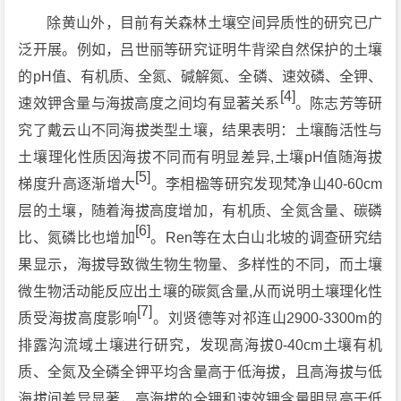
除黄山外，目前有关森林土壤空间异质性的研究已广
泛开展。例如，吕世丽等研究证明牛背梁自然保护的土壤
的pH值、有机质、全氮、碱解氮、全磷、速效磷、全钾、
[4]
速效钾含量与海拔高度之间均有显著关系
。陈志芳等研
究了戴云山不同海拔类型土壤，结果表明：土壤酶活性与
土壤理化性质因海拔不同而有明显差异,土壤pH值随海拔
[5]
梯度升高逐渐增大
。李相楹等研究发现梵净山40-60cm
层的土壤，随着海拔高度增加，有机质、全氮含量、碳磷
[6]
比、氮磷比也增加
。Ren等在太白山北坡的调查研究结
果显示，海拔导致微生物生物量、多样性的不同，而土壤
微生物活动能反应出土壤的碳氮含量,从而说明土壤理化性
[7]
质受海拔高度影响
。刘贤德等对祁连山2900-3300m的
排露沟流域土壤进行研究，发现高海拔0-40cm土壤有机
质、全氮及全磷全钾平均含量高于低海拔，且高海拔与低
海拔间差异显著，高海拔的全钾和速效钾含量明显高于低