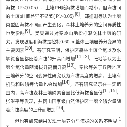
海拔（P＜0.05），土壤PH随海拔增加而减小，但海拔间
[8]
的土壤pH值差异不显著( P＞0.05)
。郑姗姗等认为土壤
类型因海拔不同而产生变化，森林土壤养分的空间异质性
[9]
也受影响
。吴昊通过对秦岭山地松栎混交林土壤的研
究，发现坡度和海拔是控制0-60cm整体土壤层养分变异的
[10]
主要因素
。有研究表明，保护区森林土壤全氮以及水
[11,12]
解氮含量都随着海拔的升高而增加
。张地等认为土
[13]
壤全氮含量随海拔升高而升高
。秦松等关于丘陵地区
土壤养分的空间变异性研究认为海拔高度的增高，土壤有
[14]
机质和碳磷钾含量也会增加
。还有研究显示在一定范
[11,15]
围内，高海拔森林土壤磷素含量比低海拔含量低
。
张继平等发现，井冈山国家级自然保护区土壤全磷含量随
[16]
着海拔高度的上升而增加
。
[1
但也有研究结果发现土壤养分与海拔的关系不明显