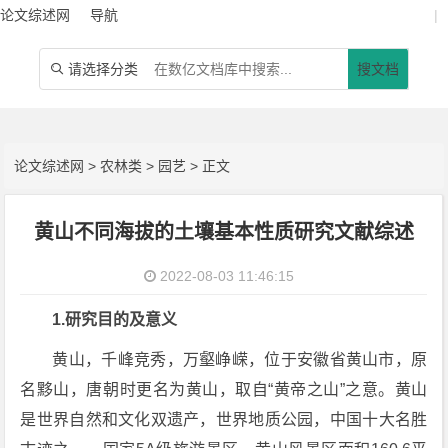
论文综述网
导航
|
请选择分类
搜文档

论文综述网
>
农林类
>
园艺
> 正文
黄山不同海拔的土壤基本性质研究文献综述
2022-08-03 11:46:15
1.研究目的及意义
黄山，千峰竞秀，万壑峥嵘，位于安徽省黄山市，原
名黟山，唐朝时更名为黄山，取自“黄帝之山”之意。黄山
是世界自然和文化双遗产，世界地质公园，中国十大名胜