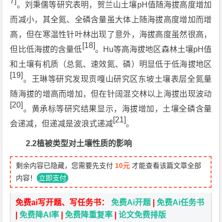
7]
。刘秉儒等研究表明，贺兰山土壤pH值随海拔高度增加
而减小，其全氮、全磷含量虽大体上随海拔高度增加而增
高，但在寒温性针叶林出现了意外，海拔高度虽然很高，
[18]
但比低海拔的含量低
。Hu等高海拔地区森林土壤pH值
和土壤有机质（总氮、速效氮、磷）明显低于低海拔地区
[19]
。王琳等研究发现贡嘎山研究区东坡土壤表层全氮量
随海拔的增高而增加，但在针阔混交林以上海拔出现波动
[20]
。黄承标等研究结果显示，海拔增加，土壤全磷含量
[21]
会递减，但递减是波浪式递减
。
2.2植被类型对土壤性质的影响
剩余内容已隐藏，您需要先支付
10元
才能查看该篇文章全部
内容！
立即支付
免费ai写开题、写任务书：
免费Ai开题
|
免费Ai任务书
|
免费降AI率
|
免费降重复率
|
论文免费排版