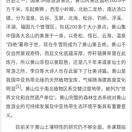
古迹之一，国家5A级旅游景区。黄山风景区面积160.6平
方千米，东起黄狮 ，西至小岭脚，北始二龙桥，南达汤口
镇，分为温泉、云谷、玉屏、北海、松谷、钓桥、浮溪、
洋湖、福固九个管理区，包括200多个大小景点。黄山集
中国各大名山的美景于一身，以奇松、怪石、云海、温泉
“四绝”著称于世，现在冬雪则成为了黄山第五绝。黄山不
仅自然景观奇特，而且文化底蕴深厚，传轩辕黄帝曾在此
炼丹，所以黄山非但以景取胜，还是几千年来道家仙士的
常游之所，李白等大诗人也在此留下了壮美诗篇。黄山是
我国中亚热带北缘的天然植物宝库，气候随海拔高度变化
[1]
明显
。黄山位于南北植物区系交替过度地带，被列为“世
界文化和自然遗产单位”。黄山完整的森林生态系统对黄山
旅游业的可持续发展及中亚热带生态环境平衡具有重要意
义。
目前关于黄山土壤特性的研究仍不够全面，本课题拟