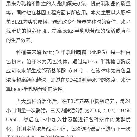
用来为乳糖不耐症的人提供解决办法，提高乳制品的质量
等，同时也在基因工程方面有所应用。本文主要以大肠杆
菌BL21为实验原料，通过改变在培养菌种时的条件，来寻
找更优的培养环境，提高beta;-半乳糖苷酶的酶活或菌种
的生产效率。
邻硝基苯酚-beta;-D-半乳吡喃糖（oNPG）是一种白
色粉末，溶于水为无色液体，通过与beta;-半乳糖苷酶反
应可以水解生成邻硝基苯酚（oNP），在液体中为黄色且
浓度越高颜色越深，通过在OD420测量oNP的浓度，来计
算beta;-半乳糖苷酶的活性。
当大肠杆菌活化后，在TB培养基中摇瓶培养，每24
小时测量一次酶活，三天内酶活分别为2.33、5.07、10.58
U/mL。然后在TB中加入甘氨酸进行各种条件的发酵优
化，并测定菌浓与酶活力值，每次选择最高值进行下一次