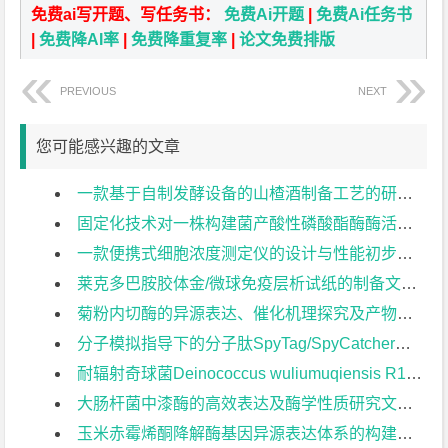
免费ai写开题、写任务书：
免费Ai开题
|
免费Ai任务书
|
免费降AI率
|
免费降重复率
|
论文免费排版
PREVIOUS
NEXT
您可能感兴趣的文章
一款基于自制发酵设备的山楂酒制备工艺的研究文献综述
固定化技术对一株构建菌产酸性磷酸酯酶酶活影响的研究文献综述
一款便携式细胞浓度测定仪的设计与性能初步测试文献综述
莱克多巴胺胶体金/微球免疫层析试纸的制备文献综述
菊粉内切酶的异源表达、催化机理探究及产物特异性改造文献综述
分子模拟指导下的分子肽SpyTag/SpyCatcher连接效率提升改造文献综述
耐辐射奇球菌Deinococcus wuliumuqiensis R12中DNA结合蛋白Dps的功能研究文献综述
大肠杆菌中漆酶的高效表达及酶学性质研究文献综述
玉米赤霉烯酮降解酶基因异源表达体系的构建及优化文献综述