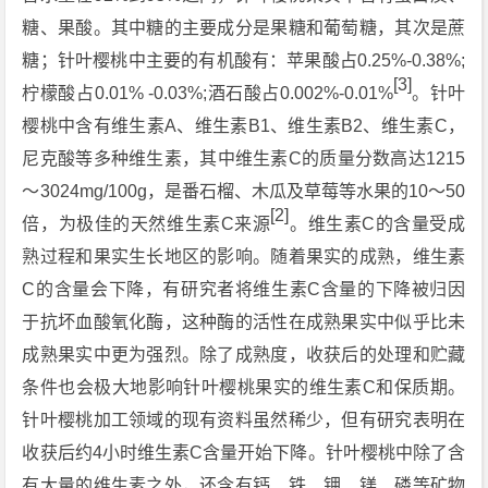
糖、果酸。其中糖的主要成分是果糖和葡萄糖，其次是蔗
糖；针叶樱桃中主要的有机酸有：苹果酸占0.25%-0.38%;
[3]
柠檬酸占0.01% -0.03%;酒石酸占0.002%-0.01%
。针叶
樱桃中含有维生素A、维生素B1、维生素B2、维生素C，
尼克酸等多种维生素，其中维生素C的质量分数高达1215
～3024mg/100g，是番石榴、木瓜及草莓等水果的10～50
[2]
倍，为极佳的天然维生素C来源
。维生素C的含量受成
熟过程和果实生长地区的影响。随着果实的成熟，维生素
C的含量会下降，有研究者将维生素C含量的下降被归因
于抗坏血酸氧化酶，这种酶的活性在成熟果实中似乎比未
成熟果实中更为强烈。除了成熟度，收获后的处理和贮藏
条件也会极大地影响针叶樱桃果实的维生素C和保质期。
针叶樱桃加工领域的现有资料虽然稀少，但有研究表明在
收获后约4小时维生素C含量开始下降。针叶樱桃中除了含
有大量的维生素之外，还含有钙、铁、钾、镁、磷等矿物