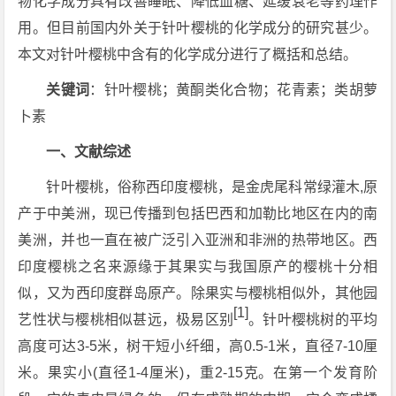
物化学成分具有改善睡眠、降低血糖、延缓衰老等药理作
用。但目前国内外关于针叶樱桃的化学成分的研究甚少。
本文对针叶樱桃中含有的化学成分进行了概括和总结。
关键词
：针叶樱桃；黄酮类化合物；花青素；类胡萝
卜素
一、文献综述
针叶樱桃，俗称西印度樱桃，是金虎尾科常绿灌木,原
产于中美洲，现已传播到包括巴西和加勒比地区在内的南
美洲，并也一直在被广泛引入亚洲和非洲的热带地区。西
印度樱桃之名来源缘于其果实与我国原产的樱桃十分相
似，又为西印度群岛原产。除果实与樱桃相似外，其他园
[1]
艺性状与樱桃相似甚远，极易区别
。针叶樱桃树的平均
高度可达3-5米，树干短小纤细，高0.5-1米，直径7-10厘
米。果实小(直径1-4厘米)，重2-15克。在第一个发育阶