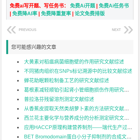
免费ai写开题、写任务书：
免费Ai开题
|
免费Ai任务书
|
免费降AI率
|
免费降重复率
|
论文免费排版
PREVIOUS
NEXT
您可能感兴趣的文章
大黄素对稻瘟病菌细胞壁的作用研究文献综述
不同猪肉组织在SNPs标记溯源中的比较文献综述
蝉花助眠颗粒制备工艺的研究文献综述
葛根素减轻顺铂引起肾小管细胞损伤作用研究文献综述
普拉洛芬残留溶剂测定文献综述
从香蕉皮提取天然类胡萝卜素的方法研究文献综述
西兰花主要化学与营养成分的分析测定研究文献综述
应用HACCP原理构建营养制剂——瑞代生产过程质量安全管理体系文献综述
BET Bromodomain蛋白小分子抑制剂的合成文献综述