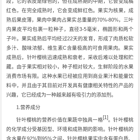
段，它的表皮是绿色的，但在成熟期的中期，它会变成橘
红色，在完全成熟时，它会变成鲜红色。果实为核果，成
熟后果皮薄，果肉中果肉占果实总重量的70%-80%，三叶
内果皮平均包裹一粒种子，直径3-5毫米，椭圆形和两个
子叶。果实成熟后平均经过22天的发育，形成了肉质松软
多汁、酸味浓郁、维生素C含量极高的可食用果肉。果实
成熟后，针叶樱桃迅速成熟和衰老，采收后难以处理和贮
藏。由于果实相对较小，种子相对较大，生鲜阶段的水果
消费市场有限。这种水果已经被应用到商业果汁和能量饮
料中，并且由于其目前对开发具有健康相关特性的产品的
兴趣，它已经成为一种越来越有吸引力的添加剂。
1.营养成分
[1]
针叶樱桃的营养价值在果蔬中独具一格
。针叶樱桃
的化学成分受基因型、环境和成熟期的影响。针叶樱桃的
含水量在92%到95%之间，针叶樱桃果实中含有蛋白质、